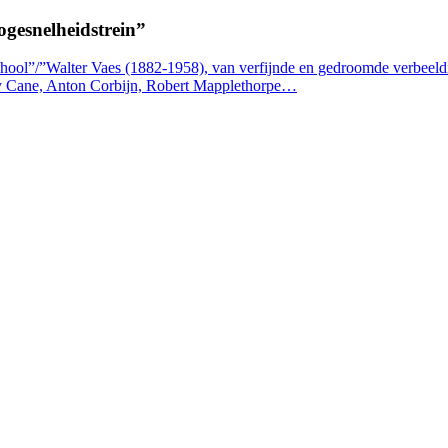
ogesnelheidstrein”
hool”/”Walter Vaes (1882-1958), van verfijnde en gedroomde verbeeld
ky Cane, Anton Corbijn, Robert Mapplethorpe…