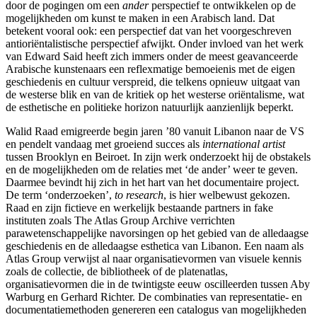
door de pogingen om een
ander
perspectief te ontwikkelen op de
mogelijkheden om kunst te maken in een Arabisch land. Dat
betekent vooral ook: een perspectief dat van het voorgeschreven
antioriëntalistische perspectief afwijkt. Onder invloed van het werk
van Edward Said heeft zich immers onder de meest geavanceerde
Arabische kunstenaars een reflexmatige bemoeienis met de eigen
geschiedenis en cultuur verspreid, die telkens opnieuw uitgaat van
de westerse blik en van de kritiek op het westerse oriëntalisme, wat
de esthetische en politieke horizon natuurlijk aanzienlijk beperkt.
Walid Raad emigreerde begin jaren ’80 vanuit Libanon naar de VS
en pendelt vandaag met groeiend succes als
international artist
tussen Brooklyn en Beiroet. In zijn werk onderzoekt hij de obstakels
en de mogelijkheden om de relaties met ‘de ander’ weer te geven.
Daarmee bevindt hij zich in het hart van het documentaire project.
De term ‘onderzoeken’,
to research
, is hier welbewust gekozen.
Raad en zijn fictieve en werkelijk bestaande partners in fake
instituten zoals The Atlas Group Archive verrichten
parawetenschappelijke navorsingen op het gebied van de alledaagse
geschiedenis en de alledaagse esthetica van Libanon. Een naam als
Atlas Group verwijst al naar organisatievormen van visuele kennis
zoals de collectie, de bibliotheek of de platenatlas,
organisatievormen die in de twintigste eeuw oscilleerden tussen Aby
Warburg en Gerhard Richter. De combinaties van representatie- en
documentatiemethoden genereren een catalogus van mogelijkheden