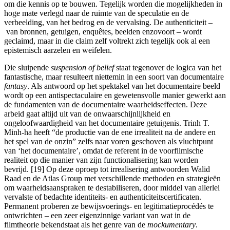
om die kennis op te bouwen. Tegelijk worden die mogelijkheden in
hoge mate verlegd naar de ruimte van de speculatie en de
verbeelding, van het bedrog en de vervalsing. De authenticiteit –
van bronnen, getuigen, enquêtes, beelden enzovoort – wordt
geclaimd, maar in die claim zelf voltrekt zich tegelijk ook al een
epistemisch aarzelen en weifelen.
Die sluipende
suspension of belief
staat tegenover de logica van het
fantastische, maar resulteert niettemin in een soort van documentaire
fantasy
. Als antwoord op het spektakel van het documentaire beeld
wordt op een antispectaculaire en gewetensvolle manier gewerkt aan
de fundamenten van de documentaire waarheidseffecten. Deze
arbeid gaat altijd uit van de onwaarschijnlijkheid en
ongeloofwaardigheid van het documentaire getuigenis. Trinh T.
Minh-ha heeft “de productie van de ene irrealiteit na de andere en
het spel van de onzin” zelfs naar voren geschoven als vluchtpunt
van ‘het documentaire’, omdat de referent in de voorfilmische
realiteit op die manier van zijn functionalisering kan worden
bevrijd. [19] Op deze oproep tot irrealisering antwoorden Walid
Raad en de Atlas Group met verschillende methoden en strategieën
om waarheidsaanspraken te destabiliseren, door middel van allerlei
vervalste of bedachte identiteits- en authenticiteitscertificaten.
Permanent proberen ze bewijsvoerings- en legitimatieprocédés te
ontwrichten – een zeer eigenzinnige variant van wat in de
filmtheorie bekendstaat als het genre van de
mockumentary
.