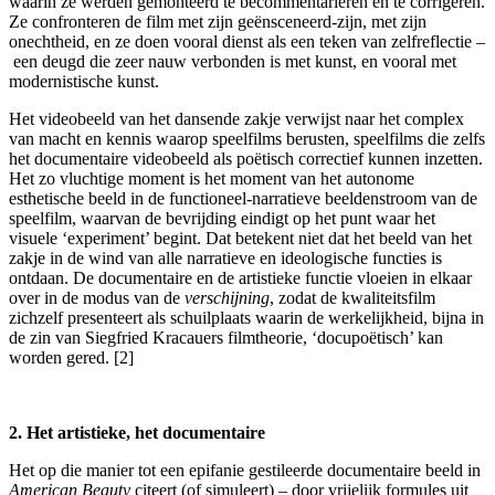
waarin ze werden gemonteerd te becommentariëren en te corrigeren.
Ze confronteren de film met zijn geënsceneerd-zijn, met zijn
onechtheid, en ze doen vooral dienst als een teken van zelfreflectie –
een deugd die zeer nauw verbonden is met kunst, en vooral met
modernistische kunst.
Het videobeeld van het dansende zakje verwijst naar het complex
van macht en kennis waarop speelfilms berusten, speelfilms die zelfs
het documentaire videobeeld als poëtisch correctief kunnen inzetten.
Het zo vluchtige moment is het moment van het autonome
esthetische beeld in de functioneel-narratieve beeldenstroom van de
speelfilm, waarvan de bevrijding eindigt op het punt waar het
visuele ‘experiment’ begint. Dat betekent niet dat het beeld van het
zakje in de wind van alle narratieve en ideologische functies is
ontdaan. De documentaire en de artistieke functie vloeien in elkaar
over in de modus van de
verschijning
, zodat de kwaliteitsfilm
zichzelf presenteert als schuilplaats waarin de werkelijkheid, bijna in
de zin van Siegfried Kracauers filmtheorie, ‘docupoëtisch’ kan
worden gered. [2]
2. Het artistieke, het documentaire
Het op die manier tot een epifanie gestileerde documentaire beeld in
American Beauty
citeert (of simuleert) – door vrijelijk formules uit