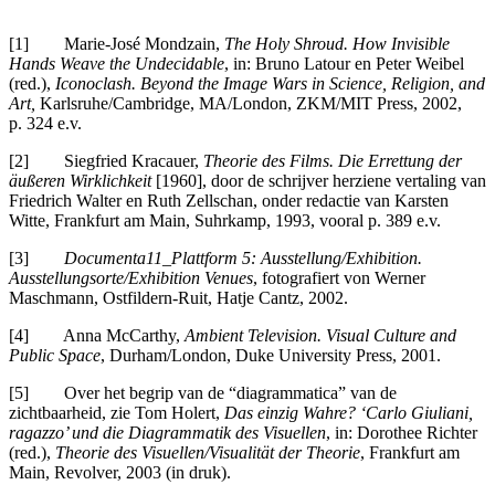
[1] Marie-José Mondzain,
The Holy Shroud. How Invisible
Hands Weave the Undecidable
, in: Bruno Latour en Peter Weibel
(red.),
Iconoclash. Beyond the Image Wars in Science, Religion, and
Art,
Karlsruhe/Cambridge, MA/London, ZKM/MIT Press, 2002,
p. 324 e.v.
[2] Siegfried Kracauer,
Theorie des Films. Die Errettung der
äußeren Wirklichkeit
[1960], door de schrijver herziene vertaling van
Friedrich Walter en Ruth Zellschan, onder redactie van Karsten
Witte, Frankfurt am Main, Suhrkamp, 1993, vooral p. 389 e.v.
[3]
Documenta11_Plattform 5: Ausstellung/Exhibition.
Ausstellungsorte/Exhibition Venues
, fotografiert von Werner
Maschmann, Ostfildern-Ruit, Hatje Cantz, 2002.
[4] Anna McCarthy,
Ambient Television. Visual Culture and
Public Space
, Durham/London, Duke University Press, 2001.
[5] Over het begrip van de “diagrammatica” van de
zichtbaarheid, zie Tom Holert,
Das einzig Wahre? ‘Carlo Giuliani,
ragazzo’ und die Diagrammatik des Visuellen
, in: Dorothee Richter
(red.),
Theorie des Visuellen/Visualität der Theorie
, Frankfurt am
Main, Revolver, 2003 (in druk).