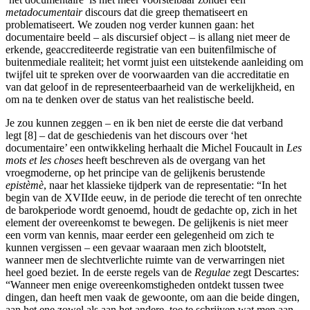
metadocumentair
discours dat die greep thematiseert en
problematiseert. We zouden nog verder kunnen gaan: het
documentaire beeld – als discursief object – is allang niet meer de
erkende, geaccrediteerde registratie van een buitenfilmische of
buitenmediale realiteit; het vormt juist een uitstekende aanleiding om
twijfel uit te spreken over de voorwaarden van die accreditatie en
van dat geloof in de representeerbaarheid van de werkelijkheid, en
om na te denken over de status van het realistische beeld.
Je zou kunnen zeggen – en ik ben niet de eerste die dat verband
legt [8] – dat de geschiedenis van het discours over ‘het
documentaire’ een ontwikkeling herhaalt die Michel Foucault in
Les
mots et les choses
heeft beschreven als de overgang van het
vroegmoderne, op het principe van de gelijkenis berustende
epistèmè
, naar het klassieke tijdperk van de representatie: “In het
begin van de XVIIde eeuw, in de periode die terecht of ten onrechte
de barokperiode wordt genoemd, houdt de gedachte op, zich in het
element der overeenkomst te bewegen. De gelijkenis is niet meer
een vorm van kennis, maar eerder een gelegenheid om zich te
kunnen vergissen – een gevaar waaraan men zich blootstelt,
wanneer men de slechtverlichte ruimte van de verwarringen niet
heel goed beziet. In de eerste regels van de
Regulae
zegt Descartes:
“Wanneer men enige overeenkomstigheden ontdekt tussen twee
dingen, dan heeft men vaak de gewoonte, om aan die beide dingen,
aan het ene zowel als aan het andere, toe te schrijven wat men aan