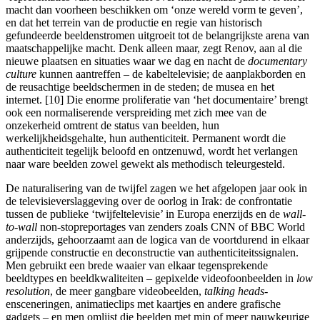
macht dan voorheen beschikken om ‘onze wereld vorm te geven’,
en dat het terrein van de productie en regie van historisch
gefundeerde beeldenstromen uitgroeit tot de belangrijkste arena van
maatschappelijke macht. Denk alleen maar, zegt Renov, aan al die
nieuwe plaatsen en situaties waar we dag en nacht de
documentary
culture
kunnen aantreffen – de kabeltelevisie; de aanplakborden en
de reusachtige beeldschermen in de steden; de musea en het
internet. [10] Die enorme proliferatie van ‘het documentaire’ brengt
ook een normaliserende verspreiding met zich mee van de
onzekerheid omtrent de status van beelden, hun
werkelijkheidsgehalte, hun authenticiteit. Permanent wordt die
authenticiteit tegelijk beloofd en ontzenuwd, wordt het verlangen
naar ware beelden zowel gewekt als methodisch teleurgesteld.
De naturalisering van de twijfel zagen we het afgelopen jaar ook in
de televisieverslaggeving over de oorlog in Irak: de confrontatie
tussen de publieke ‘twijfeltelevisie’ in Europa enerzijds en de
wall-
to-wall
non-stopreportages van zenders zoals CNN of BBC World
anderzijds, gehoorzaamt aan de logica van de voortdurend in elkaar
grijpende constructie en deconstructie van authenticiteitssignalen.
Men gebruikt een brede waaier van elkaar tegensprekende
beeldtypes en beeldkwaliteiten – gepixelde videofoonbeelden in
low
resolution
, de meer gangbare videobeelden,
talking heads
-
ensceneringen, animatieclips met kaartjes en andere grafische
gadgets – en men omlijst die beelden met min of meer nauwkeurige