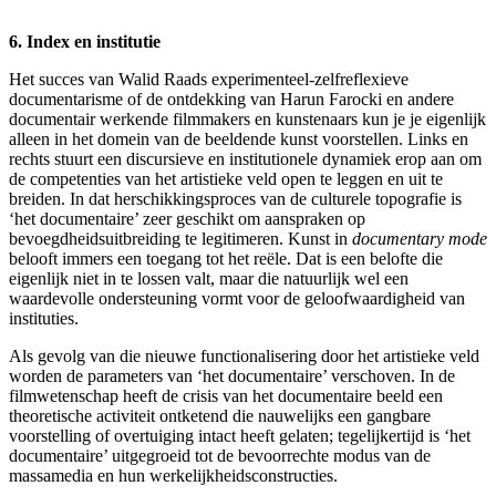
6. Index en institutie
Het succes van Walid Raads experimenteel-zelfreflexieve
documentarisme of de ontdekking van Harun Farocki en andere
documentair werkende filmmakers en kunstenaars kun je je eigenlijk
alleen in het domein van de beeldende kunst voorstellen. Links en
rechts stuurt een discursieve en institutionele dynamiek erop aan om
de competenties van het artistieke veld open te leggen en uit te
breiden. In dat herschikkingsproces van de culturele topografie is
‘het documentaire’ zeer geschikt om aanspraken op
bevoegdheidsuitbreiding te legitimeren. Kunst in
documentary mode
belooft immers een toegang tot het reële. Dat is een belofte die
eigenlijk niet in te lossen valt, maar die natuurlijk wel een
waardevolle ondersteuning vormt voor de geloofwaardigheid van
instituties.
Als gevolg van die nieuwe functionalisering door het artistieke veld
worden de parameters van ‘het documentaire’ verschoven. In de
filmwetenschap heeft de crisis van het documentaire beeld een
theoretische activiteit ontketend die nauwelijks een gangbare
voorstelling of overtuiging intact heeft gelaten; tegelijkertijd is ‘het
documentaire’ uitgegroeid tot de bevoorrechte modus van de
massamedia en hun werkelijkheidsconstructies.