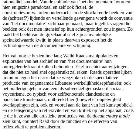
rationaliteitsmodel. Van de epifanie van ‘het documentaire’ worden
hier, enigszins paradoxaal en zelf ook fictief, de
constructievoorwaarden onderzocht. In de shockerende beelden van
de (achteraf?) lijdende en vertellende gevangene wordt de conventie
van ‘het documentaire’ zichtbaar gemaakt, maar tegelijk vragen die
beelden ook dat men intensief op hun achtergronden zou ingaan. Zo
raakt het beeld van de gijzelaar al snel zijn aanvankelijke
spektakelwaarde kwijt; in plaats daarvan exposeert het de
technologie van de documentaire verschijning.
Het valt nog te bezien hoe lang Walid Raads manipulaties en
exploraties van het archief en van ‘het documentaire’ hun
ontregelende kracht zullen behouden. Er zijn echter aanwijzingen
dat die niet zo heel snel opgebruikt zal raken: Raads operaties lijken
immuun tegen het risico dat ze wegzinken in de speculatieve
productie van zogenaamde Libanese werkelijkheidsepifanieën; ook
het brallerige gebaar van een als subversief gemaskeerd sociaal-
voyeurisme, zo typisch voor zelfbenoemde clandestiene en
parasitaire kunstenaars, ontbreekt hier (hoewel er ongetwijfeld
overlappingen zijn, ook en vooral aan de kant van het kunstpubliek);
en de fetisjering van reflexiviteit en van kritiek op het apparaat, zoals
je die in zowat alle artistieke producties van de
documentary mode
zien kunt, countert Raad door de functies en de effecten van
reflexiviteit te problematiseren.