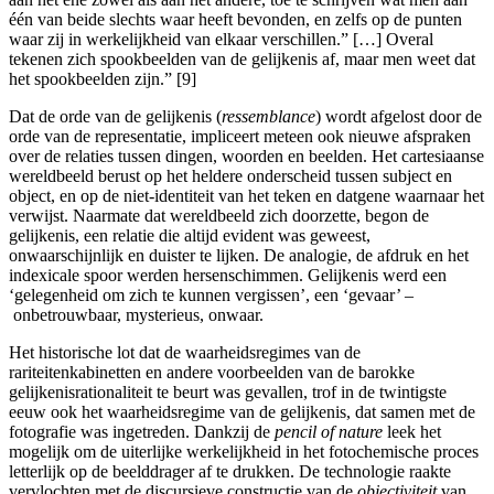
één van beide slechts waar heeft bevonden, en zelfs op de punten
waar zij in werkelijkheid van elkaar verschillen.” […] Overal
tekenen zich spookbeelden van de gelijkenis af, maar men weet dat
het spookbeelden zijn.” [9]
Dat de orde van de gelijkenis (
ressemblance
) wordt afgelost door de
orde van de representatie, impliceert meteen ook nieuwe afspraken
over de relaties tussen dingen, woorden en beelden. Het cartesiaanse
wereldbeeld berust op het heldere onderscheid tussen subject en
object, en op de niet-identiteit van het teken en datgene waarnaar het
verwijst. Naarmate dat wereldbeeld zich doorzette, begon de
gelijkenis, een relatie die altijd evident was geweest,
onwaarschijnlijk en duister te lijken. De analogie, de afdruk en het
indexicale spoor werden hersenschimmen. Gelijkenis werd een
‘gelegenheid om zich te kunnen vergissen’, een ‘gevaar’ –
onbetrouwbaar, mysterieus, onwaar.
Het historische lot dat de waarheidsregimes van de
rariteitenkabinetten en andere voorbeelden van de barokke
gelijkenisrationaliteit te beurt was gevallen, trof in de twintigste
eeuw ook het waarheidsregime van de gelijkenis, dat samen met de
fotografie was ingetreden. Dankzij de
pencil of nature
leek het
mogelijk om de uiterlijke werkelijkheid in het fotochemische proces
letterlijk op de beelddrager af te drukken. De technologie raakte
vervlochten met de discursieve constructie van de
objectiviteit
van