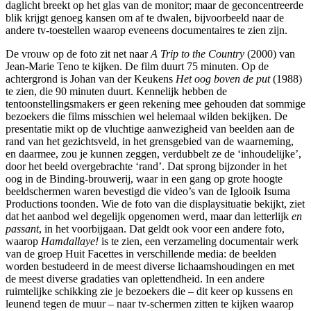
daglicht breekt op het glas van de monitor; maar de geconcentreerde
blik krijgt genoeg kansen om af te dwalen, bijvoorbeeld naar de
andere tv-toestellen waarop eveneens documentaires te zien zijn.
De vrouw op de foto zit net naar
A Trip to the Country
(2000) van
Jean-Marie Teno te kijken. De film duurt 75 minuten. Op de
achtergrond is Johan van der Keukens
Het oog boven de put
(1988)
te zien, die 90 minuten duurt. Kennelijk hebben de
tentoonstellingsmakers er geen rekening mee gehouden dat sommige
bezoekers die films misschien wel helemaal wilden bekijken. De
presentatie mikt op de vluchtige aanwezigheid van beelden aan de
rand van het gezichtsveld, in het grensgebied van de waarneming,
en daarmee, zou je kunnen zeggen, verdubbelt ze de ‘inhoudelijke’,
door het beeld overgebrachte ‘rand’. Dat sprong bijzonder in het
oog in de Binding-brouwerij, waar in een gang op grote hoogte
beeldschermen waren bevestigd die video’s van de Iglooik Isuma
Productions toonden. Wie de foto van die displaysituatie bekijkt, ziet
dat het aanbod wel degelijk opgenomen werd, maar dan letterlijk
en
passant
, in het voorbijgaan. Dat geldt ook voor een andere foto,
waarop
Hamdallaye!
is te zien, een verzameling documentair werk
van de groep Huit Facettes in verschillende media: de beelden
worden bestudeerd in de meest diverse lichaamshoudingen en met
de meest diverse gradaties van oplettendheid. In een andere
ruimtelijke schikking zie je bezoekers die – dit keer op kussens en
leunend tegen de muur – naar tv-schermen zitten te kijken waarop