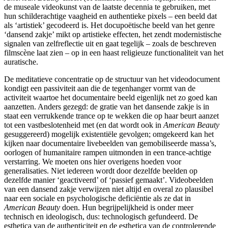
de museale videokunst van de laatste decennia te gebruiken, met
hun schilderachtige vaagheid en authentieke pixels – een beeld dat
als ‘artistiek’ gecodeerd is. Het docupoëtische beeld van het genre
‘dansend zakje’ mikt op artistieke effecten, het zendt modernistische
signalen van zelfreflectie uit en gaat tegelijk – zoals de beschreven
filmscène laat zien – op in een haast religieuze functionaliteit van het
auratische.
De meditatieve concentratie op de structuur van het videodocument
kondigt een passiviteit aan die de tegenhanger vormt van de
activiteit waartoe het documentaire beeld eigenlijk net zo goed kan
aanzetten. Anders gezegd: de gratie van het dansende zakje is in
staat een verrukkende trance op te wekken die op haar beurt aanzet
tot een vastbeslotenheid met (en dat wordt ook in
American Beauty
gesuggereerd) mogelijk existentiële gevolgen; omgekeerd kan het
kijken naar documentaire livebeelden van gemobiliseerde massa’s,
oorlogen of humanitaire rampen uitmonden in een trance-achtige
verstarring. We moeten ons hier overigens hoeden voor
generalisaties. Niet iedereen wordt door dezelfde beelden op
dezelfde manier ‘geactiveerd’ of ‘passief gemaakt’. Videobeelden
van een dansend zakje verwijzen niet altijd en overal zo plausibel
naar een sociale en psychologische deficiëntie als ze dat in
American Beauty
doen. Hun begrijpelijkheid is onder meer
technisch en ideologisch, dus: technologisch gefundeerd. De
esthetica van de authenticiteit en de esthetica van de controlerende