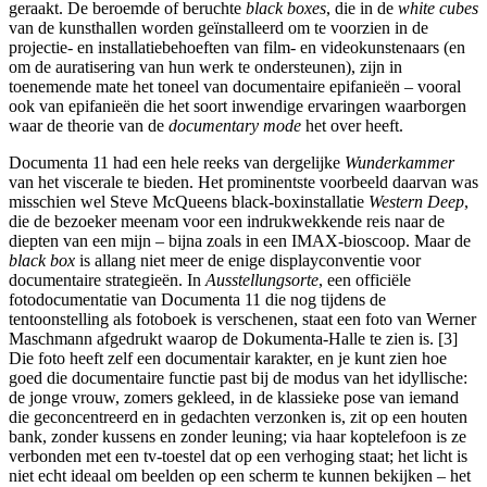
geraakt. De beroemde of beruchte
black boxes
, die in de
white cubes
van de kunsthallen worden geïnstalleerd om te voorzien in de
projectie- en installatiebehoeften van film- en videokunstenaars (en
om de auratisering van hun werk te ondersteunen), zijn in
toenemende mate het toneel van documentaire epifanieën – vooral
ook van epifanieën die het soort inwendige ervaringen waarborgen
waar de theorie van de
documentary mode
het over heeft.
Documenta 11 had een hele reeks van dergelijke
Wunderkammer
van het viscerale te bieden. Het prominentste voorbeeld daarvan was
misschien wel Steve McQueens black-boxinstallatie
Western Deep
,
die de bezoeker meenam voor een indrukwekkende reis naar de
diepten van een mijn – bijna zoals in een IMAX-bioscoop. Maar de
black box
is allang niet meer de enige displayconventie voor
documentaire strategieën. In
Ausstellungsorte
, een officiële
fotodocumentatie van Documenta 11 die nog tijdens de
tentoonstelling als fotoboek is verschenen, staat een foto van Werner
Maschmann afgedrukt waarop de Dokumenta-Halle te zien is. [3]
Die foto heeft zelf een documentair karakter, en je kunt zien hoe
goed die documentaire functie past bij de modus van het idyllische:
de jonge vrouw, zomers gekleed, in de klassieke pose van iemand
die geconcentreerd en in gedachten verzonken is, zit op een houten
bank, zonder kussens en zonder leuning; via haar koptelefoon is ze
verbonden met een tv-toestel dat op een verhoging staat; het licht is
niet echt ideaal om beelden op een scherm te kunnen bekijken – het