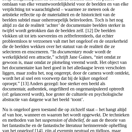
ontslaan van elke verantwoordelijkheid voor de beelden en van elke
verplichting tot waarachtigheid – waarmee ze meteen ook de
artistieke reflectie op de materialiteit en de historiciteit van de
beelden subtiel maar onherroepelijk beïnvloeden. Toch is het nog
altijd zo dat de realiteit ‘achter’ de documentaire beelden sterker in
twijfel wordt getrokken dan de beelden zelf. [12] De beelden
vlokken uit tot iets soevereins en zelfreferentieels, dat echter
probleemloos te verzoenen valt met het ongeloof en de onzekerheid
die de beelden wekken over het statuut van de realiteit die ze
selecteren en ensceneren. “In
documentary mode
wordt de
werkelijkheid een attractie,” schrijft Jane Gaines, “niet omdat ze
gewoon is, maar omdat ze plotseling vreemd wordt. Het object van
het documentaire kan heel goed in het alledaagse leven verscholen
liggen, maar zodra het, nog ongerept, door de camera wordt ontdekt,
wordt het al snel een voorwerp dat bij de kijker ongeloof
oproept.” [13] Anders gezegd: hoe sterker een beeld als
documentair, authentiek, ongefilterd en ongemanipuleerd optreedt
(of: gelanceerd wordt), hoe groter de culturele en psychologische
abstractie van datgene wat het beeld ‘toont’.
Nu is ongeloof geen toestand die op zichzelf staat – het hangt altijd
af van hoe, wanneer en waarom het wordt opgewekt. De technieken
en methoden van het
suspension of disbelief
, de aan de theorie van
het fantastische en de fantastische literatuur herinnerende opheffing
van het ongeloof [14], zijn al evenmin neutraal en tijdloos, maar