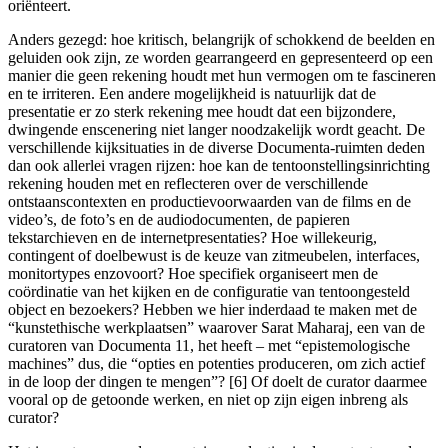
oriënteert.
Anders gezegd: hoe kritisch, belangrijk of schokkend de beelden en
geluiden ook zijn, ze worden gearrangeerd en gepresenteerd op een
manier die geen rekening houdt met hun vermogen om te fascineren
en te irriteren. Een andere mogelijkheid is natuurlijk dat de
presentatie er zo sterk rekening mee houdt dat een bijzondere,
dwingende enscenering niet langer noodzakelijk wordt geacht. De
verschillende kijksituaties in de diverse Documenta-ruimten deden
dan ook allerlei vragen rijzen: hoe kan de tentoonstellingsinrichting
rekening houden met en reflecteren over de verschillende
ontstaanscontexten en productievoorwaarden van de films en de
video’s, de foto’s en de audiodocumenten, de papieren
tekstarchieven en de internetpresentaties? Hoe willekeurig,
contingent of doelbewust is de keuze van zitmeubelen, interfaces,
monitortypes enzovoort? Hoe specifiek organiseert men de
coördinatie van het kijken en de configuratie van tentoongesteld
object en bezoekers? Hebben we hier inderdaad te maken met de
“kunstethische werkplaatsen” waarover Sarat Maharaj, een van de
curatoren van Documenta 11, het heeft – met “epistemologische
machines” dus, die “opties en potenties produceren, om zich actief
in de loop der dingen te mengen”? [6] Of doelt de curator daarmee
vooral op de getoonde werken, en niet op zijn eigen inbreng als
curator?