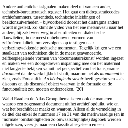
Andere authenticiteitssignalen maken deel uit van een ander,
technisch-bureaucratisch register. Het gaat om tijdregistratiecodes,
archiefnummers, tussentitels, technische inleidingen of
beeldonzuiverheden – bijvoorbeeld doordat het diafragma anders
wordt ingesteld. Zo klimt de video van het ene metaniveau naar het
andere; hij zakt weer weg in absurditeiten en dialectische
flauwiteiten, in de meest onbehouwen vormen van
zelfreferentialiteit, om vervolgens op te stijgen naar
verbazingwekkende poëtische momenten. Tegelijk krijgen we een
staalkaart van technieken die in de meest geavanceerde,
zelfbespiegelende vormen van ‘documentairekunst’ worden ingezet,
en maken we een doorgedreven inspanning mee om het materiaal
niet langer te bekijken vanuit het perspectief van het transparante
document
dat de werkelijkheid staaft, maar om het als
monument
te
zien, zoals Foucault in
Archéologie du savoir
heeft geschreven – als
discours en als discursief object waarvan je de formatie en de
functionaliteit zou moeten onderzoeken. [20]
Walid Raad en de Atlas Group thematiseren ook de manieren
waarop een zogenaamd document uit het archief opduikt, wie en
wat het beschikbaar maakt en waarom. Alleen al de vermelding in
de titel dat enkel de nummers 17 en 31 van dat merkwaardige (en in
‘normale’ omstandigheden zo onwaarschijnlijke) dagboek werden
uitgekozen, verwijst naar een classificatiesysteem en een