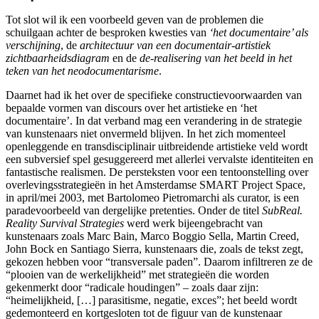
Tot slot wil ik een voorbeeld geven van de problemen die
schuilgaan achter de besproken kwesties van
‘het documentaire’ als
verschijning
, de
architectuur van een documentair-artistiek
zichtbaarheidsdiagram
en de
de-realisering van het beeld in het
teken van het neodocumentarisme
.
Daarnet had ik het over de specifieke constructievoorwaarden van
bepaalde vormen van discours over het artistieke en ‘het
documentaire’. In dat verband mag een verandering in de strategie
van kunstenaars niet onvermeld blijven. In het zich momenteel
openleggende en transdisciplinair uitbreidende artistieke veld wordt
een subversief spel gesuggereerd met allerlei vervalste identiteiten en
fantastische realismen. De persteksten voor een tentoonstelling over
overlevingsstrategieën in het Amsterdamse SMART Project Space,
in april/mei 2003, met Bartolomeo Pietromarchi als curator, is een
paradevoorbeeld van dergelijke pretenties. Onder de titel
SubReal.
Reality Survival Strategies
werd werk bijeengebracht van
kunstenaars zoals Marc Bain, Marco Boggio Sella, Martin Creed,
John Bock en Santiago Sierra, kunstenaars die, zoals de tekst zegt,
gekozen hebben voor “transversale paden”. Daarom infiltreren ze de
“plooien van de werkelijkheid” met strategieën die worden
gekenmerkt door “radicale houdingen” – zoals daar zijn:
“heimelijkheid, […] parasitisme, negatie, exces”; het beeld wordt
gedemonteerd en kortgesloten tot de figuur van de kunstenaar