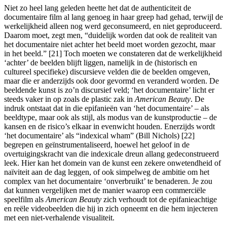
Niet zo heel lang geleden heette het dat de authenticiteit de
documentaire film al lang genoeg in haar greep had gehad, terwijl de
werkelijkheid alleen nog werd geconsumeerd, en niet geproduceerd.
Daarom moet, zegt men, “duidelijk worden dat ook de realiteit van
het documentaire niet achter het beeld moet worden gezocht, maar
in het beeld.” [21] Toch moeten we constateren dat de werkelijkheid
‘achter’ de beelden blijft liggen, namelijk in de (historisch en
cultureel specifieke) discursieve velden die de beelden omgeven,
maar die er anderzijds ook door gevormd en veranderd worden. De
beeldende kunst is zo’n discursief veld; ‘het documentaire’ licht er
steeds vaker in op zoals de plastic zak in
American Beauty
. De
indruk ontstaat dat in die epifanieën van ‘het documentaire’ – als
beeldtype, maar ook als stijl, als modus van de kunstproductie – de
kansen en de risico’s elkaar in evenwicht houden. Enerzijds wordt
‘het documentaire’ als “indexical wham” (Bill Nichols) [22]
begrepen en geïnstrumentaliseerd, hoewel het geloof in de
overtuigingskracht van die indexicale dreun allang gedeconstrueerd
leek. Hier kan het domein van de kunst een zekere onwetendheid of
naïviteit aan de dag leggen, of ook simpelweg de ambitie om het
complex van het documentaire ‘onverbruikt’ te benaderen. Je zou
dat kunnen vergelijken met de manier waarop een commerciële
speelfilm als
American Beauty
zich verhoudt tot de epifanieachtige
en reële videobeelden die hij in zich opneemt en die hem injecteren
met een niet-verhalende visualiteit.