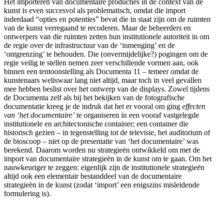
Het importeren van documentaire producties in de context van de
kunst is even succesvol als problematisch, omdat die import
inderdaad “opties en potenties” bevat die in staat zijn om de ruimten
van de kunst verregaand te recoderen. Maar de beheerders en
ontwerpers van die ruimten zetten hun institutionele autoriteit in om
de regie over de infrastructuur van de ‘inmenging’ en de
‘ontgrenzing’ te behouden. Die (onvermijdelijke?) pogingen om de
regie veilig te stellen nemen zeer verschillende vormen aan, ook
binnen een tentoonstelling als Documenta 11 – temeer omdat de
kunstenaars weliswaar lang niet altijd, maar toch in veel gevallen
mee hebben beslist over het ontwerp van de displays. Zowel tijdens
de Documenta zelf als bij het bekijken van de fotografische
documentatie kreeg je de indruk dat het er vooral om ging
effecten
van ‘het documentaire’
te organiseren in een vooraf vastgelegde
institutionele en architectonische container; een container die
historisch gezien – in tegenstelling tot de televisie, het auditorium of
de bioscoop – niet op de presentatie van ‘het documentaire’ was
berekend. Daarom worden nu strategieën ontwikkeld om met de
import van documentaire strategieën in de kunst om te gaan. Om het
nauwkeuriger te zeggen: eigenlijk zijn de institutionele strategieën
altijd ook een elementair bestanddeel van de documentaire
strategieën in de kunst (zodat ‘import’ een enigszins misleidende
formulering is).