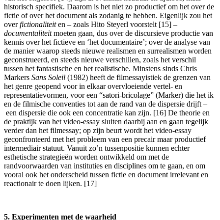
historisch specifiek. Daarom is het niet zo productief om het over de
fictie of over het document als zodanig te hebben. Eigenlijk zou het
over
fictionaliteit
en – zoals Hito Steyerl voorstelt [15] –
documentaliteit
moeten gaan, dus over de discursieve productie van
kennis over het fictieve en ‘het documentaire’; over de analyse van
de manier waarop steeds nieuwe realismen en surrealismen worden
geconstrueerd, en steeds nieuwe verschillen, zoals het verschil
tussen het fantastische en het realistische. Minstens sinds Chris
Markers
Sans Soleil
(1982) heeft de filmessayistiek de grenzen van
het genre geopend voor in elkaar overvloeiende vertel- en
representatievormen, voor een “satori-bricolage” (Marker) die het ik
en de filmische conventies tot aan de rand van de dispersie drijft –
een dispersie die ook een concentratie kan zijn. [16] De theorie en
de praktijk van het video-essay sluiten daarbij aan en gaan tegelijk
verder dan het filmessay; op zijn beurt wordt het video-essay
geconfronteerd met het probleem van een precair maar productief
intermediair statuut. Vanuit zo’n tussenpositie kunnen echter
esthetische strategieën worden ontwikkeld om met de
randvoorwaarden van instituties en disciplines om te gaan, en om
vooral ook het onderscheid tussen fictie en document irrelevant en
reactionair te doen lijken. [17]
5. Experimenten met de waarheid