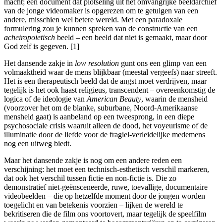
macht; een document dat plotseling uit het omvangrijke beeldarchief
van de jonge videomaker is opgerezen om te getuigen van een
andere, misschien wel betere wereld. Met een paradoxale
formulering zou je kunnen spreken van de constructie van een
acheiropoietisch
beeld – een beeld dat niet is gemaakt, maar door
God zelf is gegeven. [1]
Het dansende zakje in
low resolution
gunt ons een glimp van een
volmaaktheid waar de mens blijkbaar (meestal vergeefs) naar streeft.
Het is een therapeutisch beeld dat de angst moet verdrijven, maar
tegelijk is het ook haast religieus, transcendent – overeenkomstig de
logica of de ideologie van
American Beauty
, waarin de mensheid
(voorzover het om de blanke, suburbane, Noord-Amerikaanse
mensheid gaat) is aanbeland op een tweesprong, in een diepe
psychosociale crisis waaruit alleen de dood, het voyeurisme of de
illuminatie door de liefde voor de fragiel-verleidelijke medemens
nog een uitweg biedt.
Maar het dansende zakje is nog om een andere reden een
verschijning: het moet een technisch-esthetisch verschil markeren,
dat ook het verschil tussen fictie en non-fictie is. Die zo
demonstratief niet-geënsceneerde, ruwe, toevallige, documentaire
videobeelden – die op hetzelfde moment door de jongen worden
toegelicht en van betekenis voorzien – lijken de wereld te
bekritiseren die de film ons voortovert, maar tegelijk de speelfilm