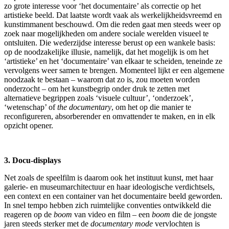
zo grote interesse voor ‘het documentaire’ als correctie op het
artistieke beeld. Dat laatste wordt vaak als werkelijkheidsvreemd en
kunstimmanent beschouwd. Om die reden gaat men steeds weer op
zoek naar mogelijkheden om andere sociale werelden visueel te
ontsluiten. Die wederzijdse interesse berust op een wankele basis:
op de noodzakelijke illusie, namelijk, dat het mogelijk is om het
‘artistieke’ en het ‘documentaire’ van elkaar te scheiden, teneinde ze
vervolgens weer samen te brengen. Momenteel lijkt er een algemene
noodzaak te bestaan – waarom dat zo is, zou moeten worden
onderzocht – om het kunstbegrip onder druk te zetten met
alternatieve begrippen zoals ‘visuele cultuur’, ‘onderzoek’,
‘wetenschap’ of
the documentary
, om het op die manier te
reconfigureren, absorberender en omvattender te maken, en in elk
opzicht opener.
3. Docu-displays
Net zoals de speelfilm is daarom ook het instituut kunst, met haar
galerie- en museumarchitectuur en haar ideologische verdichtsels,
een context en een container van het documentaire beeld geworden.
In snel tempo hebben zich ruimtelijke conventies ontwikkeld die
reageren op de
boom
van video en film – een
boom
die de jongste
jaren steeds sterker met de
documentary mode
vervlochten is