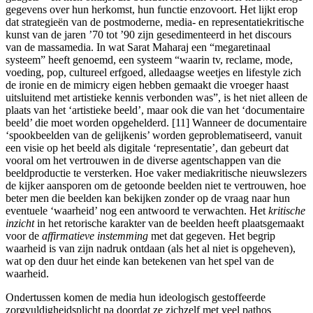
gegevens over hun herkomst, hun functie enzovoort. Het lijkt erop
dat strategieën van de postmoderne, media- en representatiekritische
kunst van de jaren ’70 tot ’90 zijn gesedimenteerd in het discours
van de massamedia. In wat Sarat Maharaj een “megaretinaal
systeem” heeft genoemd, een systeem “waarin tv, reclame, mode,
voeding, pop, cultureel erfgoed, alledaagse weetjes en lifestyle zich
de ironie en de mimicry eigen hebben gemaakt die vroeger haast
uitsluitend met artistieke kennis verbonden was”, is het niet alleen de
plaats van het ‘artistieke beeld’, maar ook die van het ‘documentaire
beeld’ die moet worden opgehelderd. [11] Wanneer de documentaire
‘spookbeelden van de gelijkenis’ worden geproblematiseerd, vanuit
een visie op het beeld als digitale ‘representatie’, dan gebeurt dat
vooral om het vertrouwen in de diverse agentschappen van die
beeldproductie te versterken. Hoe vaker mediakritische nieuwslezers
de kijker aansporen om de getoonde beelden niet te vertrouwen, hoe
beter men die beelden kan bekijken zonder op de vraag naar hun
eventuele ‘waarheid’ nog een antwoord te verwachten. Het
kritische
inzicht
in het retorische karakter van de beelden heeft plaatsgemaakt
voor de
affirmatieve instemming
met dat gegeven. Het begrip
waarheid is van zijn nadruk ontdaan (als het al niet is opgeheven),
wat op den duur het einde kan betekenen van het spel van de
waarheid.
Ondertussen komen de media hun ideologisch gestoffeerde
zorgvuldigheidsplicht na doordat ze zichzelf met veel pathos