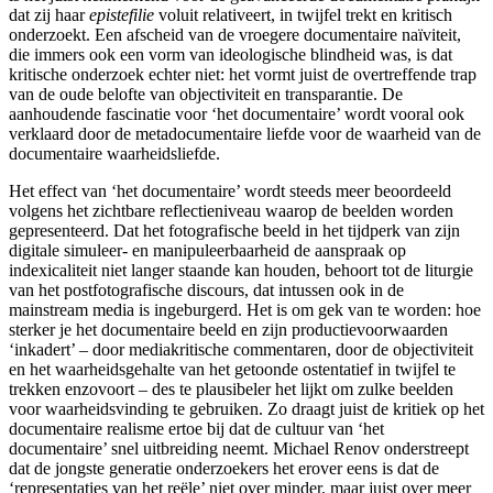
dat zij haar
epistefilie
voluit relativeert, in twijfel trekt en kritisch
onderzoekt. Een afscheid van de vroegere documentaire naïviteit,
die immers ook een vorm van ideologische blindheid was, is dat
kritische onderzoek echter niet: het vormt juist de overtreffende trap
van de oude belofte van objectiviteit en transparantie. De
aanhoudende fascinatie voor ‘het documentaire’ wordt vooral ook
verklaard door de metadocumentaire liefde voor de waarheid van de
documentaire waarheidsliefde.
Het effect van ‘het documentaire’ wordt steeds meer beoordeeld
volgens het zichtbare reflectieniveau waarop de beelden worden
gepresenteerd. Dat het fotografische beeld in het tijdperk van zijn
digitale simuleer- en manipuleerbaarheid de aanspraak op
indexicaliteit niet langer staande kan houden, behoort tot de liturgie
van het postfotografische discours, dat intussen ook in de
mainstream media is ingeburgerd. Het is om gek van te worden: hoe
sterker je het documentaire beeld en zijn productievoorwaarden
‘inkadert’ – door mediakritische commentaren, door de objectiviteit
en het waarheidsgehalte van het getoonde ostentatief in twijfel te
trekken enzovoort – des te plausibeler het lijkt om zulke beelden
voor waarheidsvinding te gebruiken. Zo draagt juist de kritiek op het
documentaire realisme ertoe bij dat de cultuur van ‘het
documentaire’ snel uitbreiding neemt. Michael Renov onderstreept
dat de jongste generatie onderzoekers het erover eens is dat de
‘representaties van het reële’ niet over minder, maar juist over meer