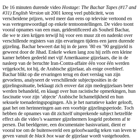
De 16 minuten durende video
Hostage: The Bachar Tapes (#17 and
#31) English Version
uit 2001 kreeg veel publiciteit, won
verscheidene prijzen, werd meer dan eens op televisie vertoond en
was vertegenwoordigd op enkele tentoonstellingen. De video toont
vooral opnames van een man, geïdentificeerd als Souheil Bachar,
die we te zien krijgen terwijl hij voor een muur zit en nadenkt over
verschillende registers van zijn ervaringen tijdens een jaren durende
gijzeling. Bachar beweert dat hij in de jaren ’80 en ’90 gegijzeld is
geweest door de Jihad. Enkele weken lang zou hij zelfs een kleine
kamer hebben gedeeld met vijf Amerikaanse gijzelaars, die in de
nasleep van de beruchte Iran-Contra-affaire één voor één werden
vrijgekocht, tot hij, de Arabische gijzelaar, als enige overbleef.
Bachar blikt op die ervaringen terug en doet verslag van zijn
gevoelens, analyseert de verschillende subjectposities in de
gijzelingssituatie, beklaagt zich erover dat zijn medegijzelaars beter
werden behandeld, en klaagt over hun racistische opmerkingen, hun
fascinatie voor zijn ‘abjecte’ Arabische lichamelijkheid en hun
seksuele toenaderingspogingen. Als je het narratieve kader gelooft,
gaat het om herinneringen aan een voorbije gijzelingsperiode. Toch
hebben de opnames van dit zichzelf uitsprekende subject hetzelfde
effect als die video’s waarmee gijzelnemers losgeld proberen af te
persen. Dat beeldgenre, een documentaire basisvariant, dient er
vooral toe om de buitenwereld een geloofwaardig teken van leven te
geven vanuit de
black box
waar de gijzelaar wordt vastgehouden.