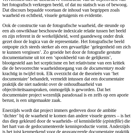
het fotografisch verkregen beeld, of dat nu statisch was of bewoog.
Dat discours bepaalde voortaan de inhoud van begrippen zoals
waarheid en echtheid, visuele getuigenis en evidentie.
Ook de constructie van de fotografische waarheid, die steunde op
een als onwrikbaar beschouwde indexicale relatie tussen het beeld
en zijn referent in de werkelijkheid, werd gaandeweg onder druk
gezet door de logica van de representatie. Het fotografische beeld
ontpopte zich steeds sterker als een gevaarlijke ‘gelegenheid om zich
te kunnen vergissen’. Zo groeide het door de fotografie gestutte
documentarisme uit tot een ‘spookbeeld van de gelijkenis’,
blootgesteld aan het scepticisme en het relativisme van een kritiek
die de bevoorrechte waarheidstoegang van de
documentary mode
krachtig in twijfel trok. Elk overzicht dat de theorieën van ‘het
documentaire’ behandelt, vermeldt intussen dat een documentaire
praktijk die niet nadenkt over de onhoudbaarheid van
objectiviteitsaanspraken, onmogelijk is geworden. Dat het
documentaire project wezenlijk paradoxaal is en zelfs op een aporie
berust, is een uitgemaakte zaak.
Enerzijds wordt dat project immers gedreven door de ambitie
‘dichter’ bij de waarheid te komen dan andere visuele genres – is het
dus diep gekleurd door de waarheids- of kennisliefde (
epistefilie
) die
het hart van de gedocumenteerde kennisproductie vormt. Anderzijds
is het juist kenmerkend voor de geavanceerde documentaire praktijk