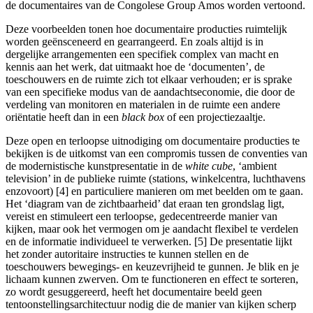
de documentaires van de Congolese Group Amos worden vertoond.
Deze voorbeelden tonen hoe documentaire producties ruimtelijk
worden geënsceneerd en gearrangeerd. En zoals altijd is in
dergelijke arrangementen een specifiek complex van macht en
kennis aan het werk, dat uitmaakt hoe de ‘documenten’, de
toeschouwers en de ruimte zich tot elkaar verhouden; er is sprake
van een specifieke modus van de aandachtseconomie, die door de
verdeling van monitoren en materialen in de ruimte een andere
oriëntatie heeft dan in een
black box
of een projectiezaaltje.
Deze open en terloopse uitnodiging om documentaire producties te
bekijken is de uitkomst van een compromis tussen de conventies van
de modernistische kunstpresentatie in de
white cube
, ‘ambient
television’ in de publieke ruimte (stations, winkelcentra, luchthavens
enzovoort) [4] en particuliere manieren om met beelden om te gaan.
Het ‘diagram van de zichtbaarheid’ dat eraan ten grondslag ligt,
vereist en stimuleert een terloopse, gedecentreerde manier van
kijken, maar ook het vermogen om je aandacht flexibel te verdelen
en de informatie individueel te verwerken. [5] De presentatie lijkt
het zonder autoritaire instructies te kunnen stellen en de
toeschouwers bewegings- en keuzevrijheid te gunnen. Je blik en je
lichaam kunnen zwerven. Om te functioneren en effect te sorteren,
zo wordt gesuggereerd, heeft het documentaire beeld geen
tentoonstellingsarchitectuur nodig die de manier van kijken scherp