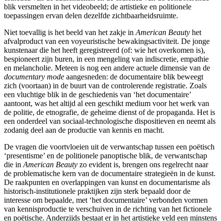
blik versmelten in het videobeeld; de artistieke en politionele
toepassingen ervan delen dezelfde zichtbaarheidsruimte.
Niet toevallig is het beeld van het zakje in
American Beauty
het
afvalproduct van een voyeuristische bewakingsactiviteit. De jonge
kunstenaar die het heeft geregistreerd (of: wie het overkomen is),
bespioneert zijn buren, in een mengeling van indiscretie, empathie
en melancholie. Meteen is nog een andere actuele dimensie van de
documentary mode
aangesneden: de documentaire blik beweegt
zich (voortaan) in de buurt van de controlerende registratie. Zoals
een vluchtige blik in de geschiedenis van ‘het documentaire’
aantoont, was het altijd al een geschikt medium voor het werk van
de politie, de etnografie, de geheime dienst of de propaganda. Het is
een onderdeel van sociaal-technologische dispositieven en neemt als
zodanig deel aan de productie van kennis en macht.
De vragen die voortvloeien uit de verwantschap tussen een poëtisch
‘presentisme’ en de politionele panoptische blik, de verwantschap
die in
American Beauty
zo evident is, brengen ons regelrecht naar
de problematische kern van de documentaire strategieën in de kunst.
De raakpunten en overlappingen van kunst en documentarisme als
historisch-institutionele praktijken zijn sterk bepaald door de
interesse om bepaalde, met ‘het documentaire’ verbonden vormen
van kennisproductie te verschuiven in de richting van het fictionele
en poëtische. Anderzijds bestaat er in het artistieke veld een minstens