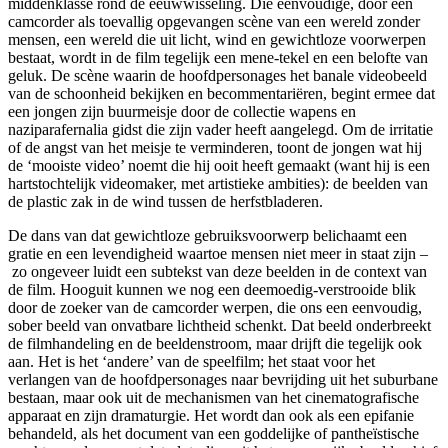
middenklasse rond de eeuwwisseling. Die eenvoudige, door een
camcorder als toevallig opgevangen scène van een wereld zonder
mensen, een wereld die uit licht, wind en gewichtloze voorwerpen
bestaat, wordt in de film tegelijk een mene-tekel en een belofte van
geluk. De scène waarin de hoofdpersonages het banale videobeeld
van de schoonheid bekijken en becommentariëren, begint ermee dat
een jongen zijn buurmeisje door de collectie wapens en
naziparafernalia gidst die zijn vader heeft aangelegd. Om de irritatie
of de angst van het meisje te verminderen, toont de jongen wat hij
de ‘mooiste video’ noemt die hij ooit heeft gemaakt (want hij is een
hartstochtelijk videomaker, met artistieke ambities): de beelden van
de plastic zak in de wind tussen de herfstbladeren.
De dans van dat gewichtloze gebruiksvoorwerp belichaamt een
gratie en een levendigheid waartoe mensen niet meer in staat zijn –
zo ongeveer luidt een subtekst van deze beelden in de context van
de film. Hooguit kunnen we nog een deemoedig-verstrooide blik
door de zoeker van de camcorder werpen, die ons een eenvoudig,
sober beeld van onvatbare lichtheid schenkt. Dat beeld onderbreekt
de filmhandeling en de beeldenstroom, maar drijft die tegelijk ook
aan. Het is het ‘andere’ van de speelfilm; het staat voor het
verlangen van de hoofdpersonages naar bevrijding uit het suburbane
bestaan, maar ook uit de mechanismen van het cinematografische
apparaat en zijn dramaturgie. Het wordt dan ook als een epifanie
behandeld, als het document van een goddelijke of pantheïstische