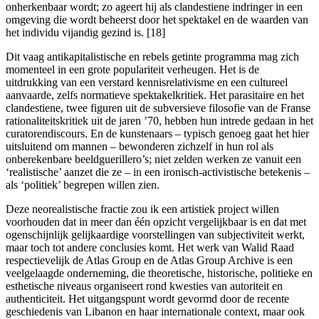
onherkenbaar wordt; zo ageert hij als clandestiene indringer in een
omgeving die wordt beheerst door het spektakel en de waarden van
het individu vijandig gezind is. [18]
Dit vaag antikapitalistische en rebels getinte programma mag zich
momenteel in een grote populariteit verheugen. Het is de
uitdrukking van een verstard kennisrelativisme en een cultureel
aanvaarde, zelfs normatieve spektakelkritiek. Het parasitaire en het
clandestiene, twee figuren uit de subversieve filosofie van de Franse
rationaliteitskritiek uit de jaren ’70, hebben hun intrede gedaan in het
curatorendiscours. En de kunstenaars – typisch genoeg gaat het hier
uitsluitend om mannen – bewonderen zichzelf in hun rol als
onberekenbare beeldguerillero’s; niet zelden werken ze vanuit een
‘realistische’ aanzet die ze – in een ironisch-activistische betekenis –
als ‘politiek’ begrepen willen zien.
Deze neorealistische fractie zou ik een artistiek project willen
voorhouden dat in meer dan één opzicht vergelijkbaar is en dat met
ogenschijnlijk gelijkaardige voorstellingen van subjectiviteit werkt,
maar toch tot andere conclusies komt. Het werk van Walid Raad
respectievelijk de Atlas Group en de Atlas Group Archive is een
veelgelaagde onderneming, die theoretische, historische, politieke en
esthetische niveaus organiseert rond kwesties van autoriteit en
authenticiteit. Het uitgangspunt wordt gevormd door de recente
geschiedenis van Libanon en haar internationale context, maar ook