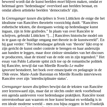
beweerd wordt dat de kunst beelden
moet
blijven maken, omdat er
helemaal geen ‘hedendaagse’ overvloed aan beelden bestaat, en
omdat alleen artistieke beelden ‘democratisch’ zijn.
In
Grensganger tussen disciplines
is Sven Lütticken de enige die het
idealisme van Rancières theorieën voorzichtig duidt. “Rancières
esthetische teksten, die doorgaans weinig op hedendaagse kunst
ingaan, zijn in feite grafredes.” In plaats van over Rancière te
schrijven, gebruikt Lütticken “[…] Rancières historische model om
in te gaan op de huidige omgang met theorie in de kunstwereld”. En
hij gaat verder: “Het hedendaagse gebruik van ‘theorie’ lijkt erop te
zijn gericht de kunst onder controle te brengen en haar anderszijn
aan banden te leggen, maar door zinloze simulaties van het discours
te produceren, slaat de triomf van de rede om in zijn tegendeel.” Het
essay van Pablo Lafuente spitst zich toe op de romantische politiek
bij Rancière, terwijl dat van Mireille Rosello
Le maître
ignorant
bestudeert, het boek over emancipatie en pedagogie in de
19de eeuw. Marie-Aude Baronian en Mireille Rosello interviewen
Rancière over zijn ‘interdisciplinaire status’.
Grensganger tussen disciplines
bewijst dat de teksten van Rancière
zeer lezenswaard zijn, maar dat ze slechts onder sterk voorbehoud
een agenda aanleveren voor hedendaagse praktijken. Rancière toont
onverstoorbaar aan waarom en hoe kunst bestaat en weldadig is in
een ideale moderne wereld – men zou bijna zeggen: in het Frankrijk