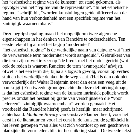
het “esthetische regime van de kunsten” tot stand gekomen, als
opvolger van het “regime van de representatie”. “In het esthetische
regime,” schrijft hij, “worden kunstuitingen geïdentificeerd aan de
hand van hun verbondenheid met een specifiek regime van het
zintuiglijk waarneembare.”
Deze begripsbepaling maakt het mogelijk om twee algemene
eigenschappen in het denken van Rancière te onderscheiden. Ten
eerste rekent hij af met het begrip ‘moderniteit’:
“het esthetisch regime” is de werkelijke naam van datgene wat “met
de verwarrende term moderniteit wordt aangeduid”. Gebruikers van
die term zijn ofwel te zeer op “de breuk met het oude” gericht (wat
ook de reden is waarom Rancière de term ‘avant-garde’ afwijst),
ofwel is het een term die, bijna als logisch gevolg, vooral op verlies
stuit en het werkelijke denken in de weg staat. (Het is dan ook niet
verwonderlijk dat Walter Benjamin meer dan eens een veeg uit de
pan krijgt.) Een tweede grondgedachte die deze definiëring draagt,
is dat het esthetisch regime van de kunsten intrinsiek politiek wordt,
precies omdat het bestaat bij gratie van verschijnselen die “voor
iedereen” “zintuiglijk waarneembaar” worden gemaakt. Het
voorbeeld dat Rancière hierbij geeft, is heerlijk, maar schrijnend
achterhaald:
Madame Bovary
van Gustave Flaubert heeft, voor het
eerst in de literatuur en voor het eerst in de kunsten, de gelijkheid in
het leven geroepen “van alles wat zich voordoet op een geschreven
bladzijde die voor ieders blik ter beschikking staat”. De tweede tekst