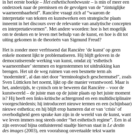
in het eerste boekje –
Het esthetischonbewuste
– is min of meer een
onderzoek naar de premissen en de gevolgen van de “zintuiglijke
waarneembaarheid”. Rancière vraagt zich af “waarom de
interpretatie van teksten en kunstwerken een strategische plaats
inneemt in het discours over de relevantie van analytische concepten
en interpretatievormen”. Met andere woorden: hoe is het mogelijk
om te denken en te leven met behulp van de kunst, en hoe is dit tot
uiting gekomen in de theorieën van Sigmund Freud?
Het is zonder meer verfrissend dat Rancière ‘de kunst’ op geen
enkele moment lijkt te problematiseren. Hij blijft geloven in de
democratiserende werking van kunst, omdat zij ‘esthetisch
waarneembare’ stemmen en tegenstemmen tot uitdrukking kan
brengen. Het uit de weg ruimen van een besmette term als
‘moderniteit’, al dan niet door “terminologisch geschermutsel”, zoals
Sven Lütticken het noemt, lijkt op die manier verantwoord. Maar is
het, anderzijds, te cynisch om te beweren dat Rancière – voor de
kunstwereld – de juiste man op de juiste plaats op het juiste moment
is? Hij heeft een links-kritische achtergrond en een multidisciplinaire
voorgeschiedenis; hij introduceert nieuwe termen en een (schijnbaar)
nieuwe esthetica; en hij blijft erop hameren dat er van ‘crisis’ of
overbodigheid geen sprake
kan
zijn in de wereld van de kunst, want
we leven immers nog steeds onder “het esthetisch regime”. Een in al
zijn eenvoud bijna ontluisterend staaltje hiervan staat in
Le destin
des images
(2003), een vooralsnog onvertaalde tekst waarin