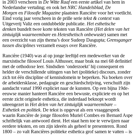
in 2003 verscheen in
De Witte Raaf
een eerste artikel van hem in
Nederlandse vertaling; en ook het
NRC Handelsblad, De
Morgen
en
Filosofie Magazine
plaatsten Rancière voor het voetlicht.
Eind vorig jaar verscheen in de prille serie
tekst & context
van
Uitgeverij Valiz een ontdubbelde publicatie.
Het esthetische
denken
bundelt twee korte teksten van Rancière (
Het delen van het
zintuiglijk waarneembare
en
Hetesthetisch onbewuste
) samen met
een overzicht van zijn thema’s door Sudeep Dasgupta;
Grensganger
tussen disciplines
verzamelt essays over Rancière.
Rancière (1940) was al op jonge leeftijd een medewerker van de
marxistische filosoof Louis Althusser, maar brak na mei 68 definitief
met de orthodoxe leer. Sindsdien ‘onderzoekt’ hij consequent en
helder de verschillende uitingen van het (politieke) discours, zonder
zich tot één discipline of kennisdomein te beperken. Na boeken over
de arbeidersklasse, pedagogie en geschiedschrijving, verschuift zijn
aandacht vanaf 1990 expliciet naar de kunsten. Op een bijna 19de-
eeuwse manier hanteert Rancière een bewuste, expliciete en op het
eerste zicht originele esthetica, die inderdaad beknopt wordt
uiteengezet in
Het delen van het zintuiglijk waarneembare –
Esthetiek en politiek
. De tekst is opgevat als een vraaggesprek
waarin Rancière de jonge filosofen Muriel Combes en Bernard Aspe
schriftelijk van antwoord dient. Het staat hem toe te verwijzen naar
eerdere teksten, en om zijn ideeën als geheel te presenteren. Rond
1800 – zo valt Rancières politieke esthetica grof samen te vatten – is