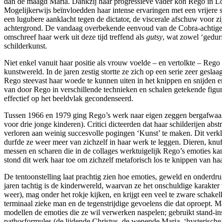
dan de maagd Maria. Dankzij haar progressieve vader kon Rego in Lond
Mogelijkerwijs beïnvloedden haar intense ervaringen met een vrijere se
een lugubere aanklacht tegen de dictator, de viscerale afschuw voor z
achtergrond. De vandaag overbekende eenvoud van de Cobra-achtige v
omschreef haar werk uit deze tijd treffend als
gutsy
, wat zowel ‘gedur
schilderkunst.
Niet enkel vanuit haar positie als vrouw voelde – en vertolkte – Reg
kunstwereld. In de jaren zestig stortte ze zich op een serie zeer gesla
Rego steevast haar woede te kunnen uiten in het knippen en snijden e
van door Rego in verschillende technieken en schalen getekende figur
effectief op het beeldvlak gecondenseerd.
Tussen 1966 en 1979 ging Rego’s werk naar eigen zeggen bergafwaarts
voor drie jonge kinderen). Critici dicteerden dat haar schilderijen a
verloren aan weinig succesvolle pogingen ‘Kunst’ te maken. Dit verkla
durfde ze weer meer van zichzelf in haar werk te leggen. Dieren, knuf
messen en scharen die in de collages werktuigelijk Rego’s emoties ka
stond dit werk haar toe om zichzelf metaforisch los te knippen van haa
De tentoonstelling laat prachtig zien hoe emoties, geweld en onderd
jaren tachtig is de kinderwereld, waarvan ze het onschuldige karakte
weer), mag onder het rokje kijken, en krijgt een veel te zware schakel
terminaal zieke man en de tegenstrijdige gevoelens die dat oproept. Ma
modellen de emoties die ze wil verwerken naspelen; gebruikt stand-ins 
pathosformules (de lijdende Christus, de wenende Maria, ‘hysterische’