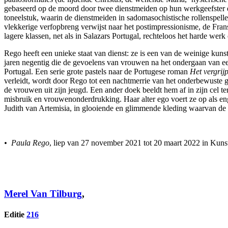
gebaseerd op de moord door twee dienstmeiden op hun werkgeefster en 
toneelstuk, waarin de dienstmeiden in sadomasochistische rollenspelle
vlekkerige verfopbreng verwijst naar het postimpressionisme, de Franse
lagere klassen, net als in Salazars Portugal, rechteloos het harde wer
Rego heeft een unieke staat van dienst: ze is een van de weinige kuns
jaren negentig die de gevoelens van vrouwen na het ondergaan van een 
Portugal. Een serie grote pastels naar de Portugese roman
Het vergrij
verleidt, wordt door Rego tot een nachtmerrie van het onderbewuste 
de vrouwen uit zijn jeugd. Een ander doek beeldt hem af in zijn cel terw
misbruik en vrouwenonderdrukking. Haar alter ego voert ze op als en
Judith van Artemisia, in glooiende en glimmende kleding waarvan de s
• Paula Rego
, liep van 27 november 2021 tot 20 maart 2022 in Ku
Merel Van Tilburg
,
Editie
216