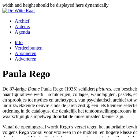
width and height should be displayed here dynamically
Archief
Auteurs
Agenda
Info
Verdeelpunten
Abonneren
Adverteren
Paula Rego
De 87-jarige
Dame
Paula Rego (1935) schildert
pictures
, een beschei
haar figuratieve werk – schilderijen, collages, wandtapijten, pastels
en sprookjes tot mythes en archetypen, van psychiatrisch archief tot we
indrukwekkende oeuvre sinds de jaren zestig; een iets kleinere selecti
ordening in de catalogus, die denkelijk het tentoonstellingsparcours
waarschijnlijk simpelweg doordat de museumzalen kleiner zijn.
Vanaf de openingszaal wordt Rego’s verzet tegen het autoritaire bewi
volgens Rego vooral voor vrouwen in de midden- en hogere klasse dode