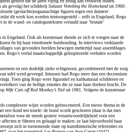
heid genoot die de jaren vijftig en zestig aan vrouwen boden.
 als gevolg) het schilderij
Salazar Vomiting the Homeland
uit 1960:
kleurde (geslachts)orgaanachtige figuren tegen een duistere
ordat dit werk kon worden tentoongesteld – zelfs in Engeland. Rego
 in de wand- en catalogusteksten vertaald naar ‘brutale’
ls in Engeland. Ook als kunstenaar diende ze zich te voegen naar de
e kunst én bij haar emotionele huishouding. In interviews verklaarde
e collages van gevonden beelden bewegen mettertijd naar assemblages
pen. Rego’s veelal maatschappelijk geïnspireerde verhalen worden
issement en een dodelijk zieke echtgenoot, gecombineerd met de zorg
eer van tafel werd geveegd. Intussen had Rego meer dan een decennium
ringt. Toen ging Rego weer figuratief en karikaturaal schilderen en
vertolkers van de heftige emoties die ze naar haar doeken bracht. De
 op
Wife Cuts off Red Monkey’s Tail
uit 1981. Volgens de kunstenaar
teeds complexere wijze worden geënsceneerd. Een nieuw thema in de
et een hond ten tonele: de hond wordt geschoren (daar is dat mes
n metafoor voor de steeds grotere verantwoordelijkheid voor een
affecten te filteren en gelaagd te maken: ze laat bijvoorbeeld haar
 beroept zich in toenemende mate op kunsthistorische referenties en
987, naar het toneelstuk
Les Bonnes
van Jean Genet (1947),