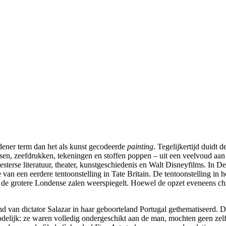
dener term dan het als kunst gecodeerde
painting
. Tegelijkertijd duidt
, etsen, zeefdrukken, tekeningen en stoffen poppen – uit een veelvoud 
sterse literatuur, theater, kunstgeschiedenis en Walt Disneyfilms. In De
e van een eerdere tentoonstelling in Tate Britain. De tentoonstelling i
 in de grotere Londense zalen weerspiegelt. Hoewel de opzet eveneens ch
nd van dictator Salazar in haar geboorteland Portugal gethematiseerd. 
lijk: ze waren volledig ondergeschikt aan de man, mochten geen zelfst