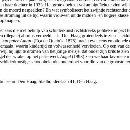
haar dochter in 1933. Het grote doek zit vol ambiguïteiten: zien wij h
n de moord naspeelden? En wat symboliseert het zwijntje rechtsonder op
 stroming uit de tijd waarin vrouwen uit de midden- en hogere klasse op
k opknapten.
tenaars die met behulp van schilderkunst rechtstreeks politieke impact h
(illegale) abortus verbeeldt – in Den Haag grotendeels te zien – leidde
p van pater Amaro
(Eça de Queirós, 1875) bracht eveneens emotionele o
gemaakt, waarin kindertijd en volwassenheid vervloeien. Op een van de
ijl hij lijkt te dromen van het jonge meisje, dat onder zijn brits te zie
gel der wrake: op het pastelwerk
Angel
(1998) zien we haar favoriete 
childerkunstige schoonheid niet onderdoet voor die van de grootste re
nstmuseum Den Haag, Stadhouderslaan 41, Den Haag.