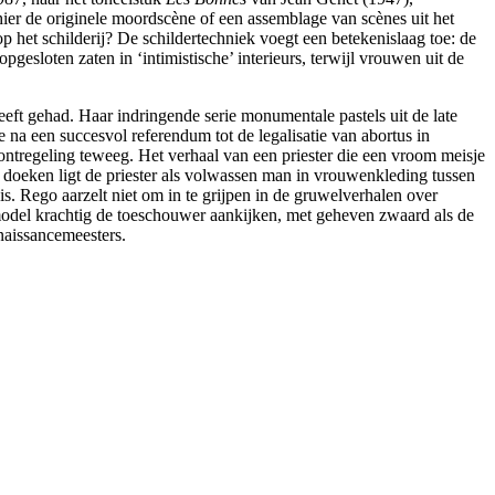
ier de originele moordscène of een assemblage van scènes uit het
 het schilderij? De schildertechniek voegt een betekenislaag toe: de
gesloten zaten in ‘intimistische’ interieurs, terwijl vrouwen uit de
eeft gehad. Haar indringende serie monumentale pastels uit de late
 na een succesvol referendum tot de legalisatie van abortus in
ntregeling teweeg. Het verhaal van een priester die een vroom meisje
 doeken ligt de priester als volwassen man in vrouwenkleding tussen
n is. Rego aarzelt niet om in te grijpen in de gruwelverhalen over
model krachtig de toeschouwer aankijken, met geheven zwaard als de
naissancemeesters.