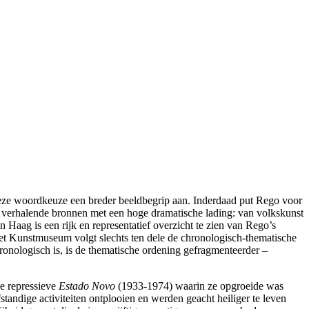
 deze woordkeuze een breder beeldbegrip aan. Inderdaad put Rego voor
aan verhalende bronnen met een hoge dramatische lading: van volkskunst
n Haag is een rijk en representatief overzicht te zien van Rego’s
n het Kunstmuseum volgt slechts ten dele de chronologisch-thematische
ronologisch is, is de thematische ordening gefragmenteerder –
De repressieve
Estado Novo
(1933-1974) waarin ze opgroeide was
andige activiteiten ontplooien en werden geacht heiliger te leven