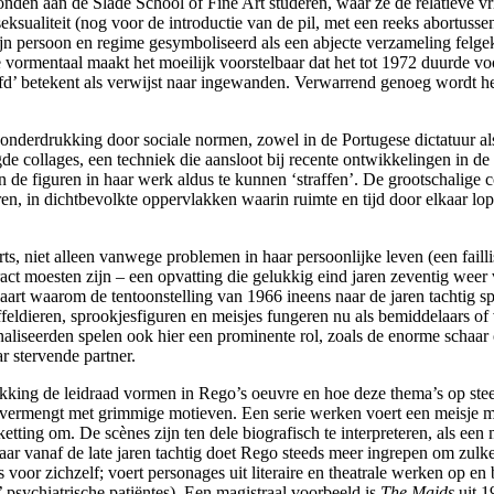
en aan de Slade School of Fine Art studeren, waar ze de relatieve vrij
ksualiteit (nog voor de introductie van de pil, met een reeks abortussen
ijn persoon en regime gesymboliseerd als een abjecte verzameling felge
ormentaal maakt het moeilijk voorstelbaar dat het tot 1972 duurde vo
fd’ betekent als verwijst naar ingewanden. Verwarrend genoeg wordt het
o onderdrukking door sociale normen, zowel in de Portugese dictatuur a
agde collages, een techniek die aansloot bij recente ontwikkelingen in d
n de figuren in haar werk aldus te kunnen ‘straffen’. De grootschalig
en, in dichtbevolkte oppervlakken waarin ruimte en tijd door elkaar lo
, niet alleen vanwege problemen in haar persoonlijke leven (een faill
bstract moesten zijn – een opvatting die gelukkig eind jaren zeventig w
art waarom de tentoonstelling van 1966 ineens naar de jaren tachtig sp
feldieren, sprookjesfiguren en meisjes fungeren nu als bemiddelaars of 
naliseerden spelen ook hier een prominente rol, zoals de enorme schaar
r stervende partner.
rukking de leidraad vormen in Rego’s oeuvre en hoe deze thema’s op s
r vermengt met grimmige motieven. Een serie werken voert een meisje m
ketting om. De scènes zijn ten dele biografisch te interpreteren, als ee
ar vanaf de late jaren tachtig doet Rego steeds meer ingrepen om zulke 
voor zichzelf; voert personages uit literaire en theatrale werken op en
 psychiatrische patiëntes). Een magistraal voorbeeld is
The Maids
uit 1