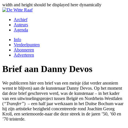
width and height should be displayed here dynamically
Archief
Auteurs
Agenda
Info
Verdeelpunten
Abonneren
Adverteren
Brief aan Danny Devos
We publiceren hier een brief van een meisje (dat verder anoniem
wenst te blijven) aan de kunstenaar Danny Devos. Op het moment
dat deze brief geschreven werd, was de kunstenaar – in het kader
van een uitwisselingsproject tussen België en Nordrhein-Westfalen
(
“Transfer”
) – een half jaar werkzaam in het Duitse Bochum waar
hij zijn artistieke bezigheid concentreerde rond Joachim Georg
Kroll, een seriemoorde-naar die deze streek in de jaren ’50, ’60 en
’70 teisterde.