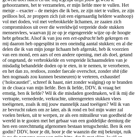
gehoorzamen, het te verzamelen, er mijn liefde mee te vullen. Het
meisje – exacter – de meisjes die ik ben, ze zijn niet te vullen, ze zijn
peilloos hol, ze proppen zich (uit een eigenaardig heldere wanhoop)
vol met doden, vol met verbrokkelde lichamen, ze zaaien zich
compromisloos uit over die wereldwijd verpreide dode stukken
mensenvlees, waarvan jij ze op je eigengereide wijze op de hoogte
hebt gebracht. Alsof ik van jou een
eet-opdracht
heb gekregen en
mij daarom heb opgesplitst in een oneindig aantal stukken; en al die
delen die ik van mijn jonge lichaam heb afgerukt, heb ik voorzien
van een mond, een aars of een andere opening, met als doel, getand
of ongetand, de verbrokkelde en verspreide lichaamsdelen van je
misdadig behandelde doden op te eten, in te nemen, te verorberen,
en het dan zo, restloos, zonder faecale overschot, zonder
shit
(die
hen nogmaals zou kunnen besmeuren) te verteren, exhaustief
(‘holocaustief’, schreef ik haast, niet zonder walging) op te branden
in de cloaca van mijn liefde. Ben ik liefde, DDV, ik vraag het
ernstig, ben ik liefde? Wil ik die misdaden goedmaken, wil ik mij die
vertrapte, vernederde, verkrachte, uiteengereten stukken vlees
toeëigenen, zoals ik mij jouw mannelijk zaad toeëigen? Wil ik van
ze bevrucht raken om ze later, als ik rond en bol mijn water zal
voelen breken, uit te werpen, ze als een mitrailleur van goedheid de
wereld in te gooien met het gebaar van een goddelijke demiurg die
hen een onrechtmatig afgenomen bestaan terugschenkt. Ben ik een
godin? DDV, hoor je dit, hoor je die waanzin die mij bekruipt, ruik