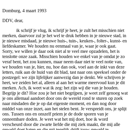
Domburg, 4 maart 1993
DDV, dear,
ik schrijf je vlug, ik schrijf je heet, je zult het misschien niet
merken, daarvoor zul je het wel te druk hebben in je nieuwe stad, in
je nieuwe misdaad, je nieuwe huis-, tuin-, keuken-, folter-, kunst- en
liefdeskamer. We houden nu eenmaal van je, waar je ook gaat.
Sorry, we willen je daar ook niet al te veel mee opzadelen, het is
tenslotte onze zaak. Misschien houden we enkel van je omdat je zo
veraf bent, het zou kunnen, maar neem daar niet te veel notie van,
we houden van je, hier, nu, hoe dan ook, voel aan de inkt van deze
letters, ruik aan de huid van dit blad, tast naar ons speeksel onder de
postzegel: we zijn lijfelijker aanwezig dan je denkt. We schrijven je
heet, we zeiden het al, alleen al aan het warme meervoud kun je dit
merken. Ach, ik weet wat ik zeg: het zijn
wij
die van je houden.
Begrijp je dit? Hoe zou je het niet begrijpen, je weet zelf genoeg wat
je ons allemaal aandoet door ons de wereld rond te sturen op zoek
naar misdaden die je op dat eigenste moment, en dan nog door
middel van onze inzet, aan het stelen bent. Je verspreidt ons, je splijt
ons. Tussen ons en onszelf priem je de dode sporen van je
onneembare doden. Je weet wat het mij doet, hoe ik word
verscheurd door die zwarte liefde die mij ziek maakt, die mij alle
geweld doet haten en die mij tegelijk drijft jouw geweld te