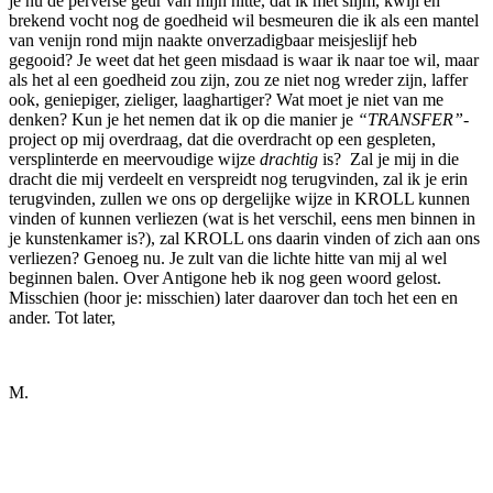
je nu de perverse geur van mijn hitte, dat ik met slijm, kwijl en
brekend vocht nog de goedheid wil besmeuren die ik als een mantel
van venijn rond mijn naakte onverzadigbaar meisjeslijf heb
gegooid? Je weet dat het geen misdaad is waar ik naar toe wil, maar
als het al een goedheid zou zijn, zou ze niet nog wreder zijn, laffer
ook, geniepiger, zieliger, laaghartiger? Wat moet je niet van me
denken? Kun je het nemen dat ik op die manier je
“TRANSFER”
-
project op mij overdraag, dat die overdracht op een gespleten,
versplinterde en meervoudige wijze
drachtig
is? Zal je mij in die
dracht die mij verdeelt en verspreidt nog terugvinden, zal ik je erin
terugvinden, zullen we ons op dergelijke wijze in KROLL kunnen
vinden of kunnen verliezen (wat is het verschil, eens men binnen in
je kunstenkamer is?), zal KROLL ons daarin vinden of zich aan ons
verliezen? Genoeg nu. Je zult van die lichte hitte van mij al wel
beginnen balen. Over Antigone heb ik nog geen woord gelost.
Misschien (hoor je: misschien) later daarover dan toch het een en
ander. Tot later,
M.