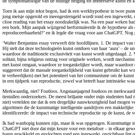
de symptomatologie van de huidige neiging tot immersieve kunst en k
Toen ik aan mijn tekst begon, had ik een werkhypothese in twee pun
jong meisje opgerold en ineengestrengeld wordt rond een ingewerkt, on
close reading van het essay noodzakelijk was. Na een paar weken had 
een boek. Mijn aanpak wijzigend herformuleerde ik de hypothese als e
reproduceerbaarheid?’ en ik legde die vraag voor aan ChatGPT. Nog 
‘Walter Benjamins essay verweeft drie hoofdlijnen. 1. De impact van 
Hij stelt dat deze technologieën kunst ontdoen van haar ‘aura’ – de u
waardoor de traditionele exclusiviteit van kunst wordt uitgedaagd. 2.
solitair, bijna religieus ontzag voor originele werken, wordt mecha
met kunst omgaat, waardoor ze toegankelijker wordt, maar waardoor o
suggereert dat de massale toegankelijkheid van kunst gebruikt kan wor
te verheerlijken) met het potentieel van het communisme om de kunst
in een tijdperk van reproductie, zowel wat betreft haar intrinsieke waa
Merkwaardig, niet? Foutloos. Angstaanjagend foutloos en merkwaardi
tientallen onderzoekers. De meest briljante onder mijn studenten had
niet) vertelden me dat ik een dergelijke nauwkeurigheid had mogen 
algoritmen die de kunstmatige intelligentie aandrijven een makkelijk
identificeerde: de impact van technische reproductie op de kunst, de v
Ik had wanhopig kunnen zijn, maar ik was opgetogen. Kunstmatige intel
ChatGPT niet door dat mijn keuze voor een metafoor – in elkaar gewev
haren gewikkeld en gevlochten rond een ingewerkt, onzichtbaar lint o