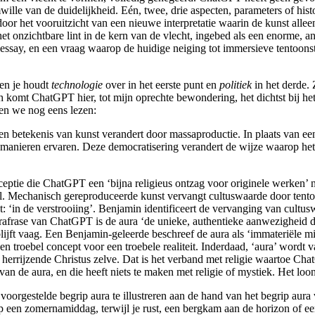
ille van de duidelijkheid. Eén, twee, drie aspecten, parameters of hi
r het vooruitzicht van een nieuwe interpretatie waarin de kunst allee
et onzichtbare lint in de kern van de vlecht, ingebed als een enorme, 
t essay, en een vraag waarop de huidige neiging tot immersieve tentoons
 en je houdt
technologie
over in het eerste punt en
politiek
in het derde. 
ch komt ChatGPT hier, tot mijn oprechte bewondering, het dichtst bij h
aten we nog eens lezen:
en betekenis van kunst verandert door massaproductie. In plaats van een 
nieren ervaren. Deze democratisering verandert de wijze waarop het 
erceptie die ChatGPT een ‘bijna religieus ontzag voor originele werke
eel. Mechanisch gereproduceerde kunst vervangt cultuswaarde door tent
‘in de verstrooiing’. Benjamin identificeert de vervanging van cultu
parafrase van ChatGPT is de aura ‘de unieke, authentieke aanwezigheid di
lijft vaag. Een Benjamin-geleerde beschreef de aura als ‘immateriële mis
en troebel concept voor een troebele realiteit. Inderdaad, ‘aura’ wordt
e herrijzende Christus zelve. Dat is het verband met religie waartoe Cha
van de aura, en die heeft niets te maken met religie of mystiek. Het loo
oorgestelde begrip aura te illustreren aan de hand van het begrip aura
e op een zomernamiddag, terwijl je rust, een bergkam aan de horizon of e