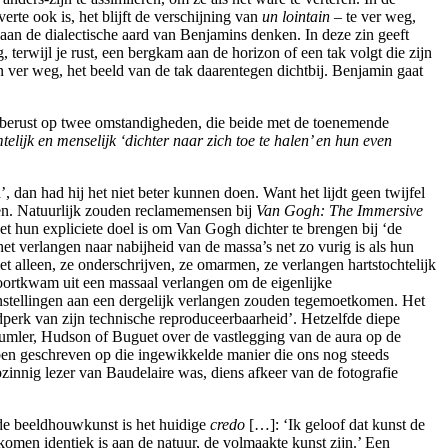
erte ook is, het blijft de verschijning van
un lointain
– te ver weg,
 aan de dialectische aard van Benjamins denken. In deze zin geeft
terwijl je rust, een bergkam aan de horizon of een tak volgt die zijn
 ver weg, het beeld van de tak daarentegen dichtbij. Benjamin gaat
et berust op twee omstandigheden, die beide met de toenemende
ijk en menselijk ‘dichter naar zich toe te halen’ en hun even
dan had hij het niet beter kunnen doen. Want het lijdt geen twijfel
en. Natuurlijk zouden reclamemensen bij
Van Gogh: The Immersive
et hun expliciete doel is om Van Gogh dichter te brengen bij ‘de
t verlangen naar nabijheid van de massa’s net zo vurig is als hun
 alleen, ze onderschrijven, ze omarmen, ze verlangen hartstochtelijk
oortkwam uit een massaal verlangen om de eigenlijke
oonstellingen aan een dergelijk verlangen zouden tegemoetkomen. Het
ijdperk van zijn technische reproduceerbaarheid’. Hetzelfde diepe
Mumler, Hudson of Buguet over de vastlegging van de aura op de
bben geschreven op die ingewikkelde manier die ons nog steeds
rpzinnig lezer van Baudelaire was, diens afkeer van de fotografie
de beeldhouwkunst is het huidige
credo
[…]: ‘Ik geloof dat kunst de
komen identiek is aan de natuur, de volmaakte kunst zijn.’ Een