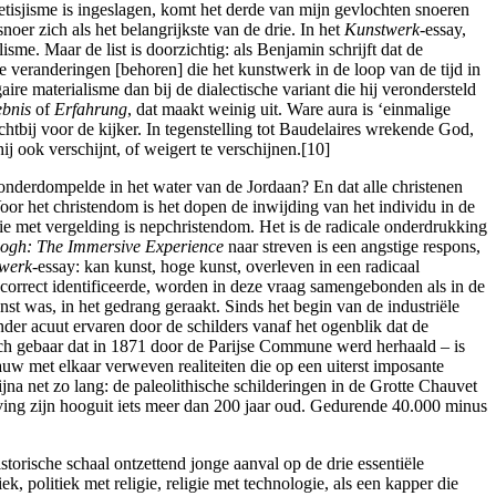
fetisjisme is ingeslagen, komt het derde van mijn gevlochten snoeren
oer zich als het belangrijkste van de drie. In het
Kunstwerk-
essay,
sme. Maar de list is doorzichtig: als Benjamin schrijft dat de
de veranderingen [behoren] die het kunstwerk in de loop van de tijd in
ire materialisme dan bij de dialectische variant die hij verondersteld
ebnis
of
Erfahrung
, dat maakt weinig uit. Ware aura is ‘einmalige
ichtbij voor de kijker. In tegenstelling tot Baudelaires wrekende God,
j ook verschijnt, of weigert te verschijnen.[10]
onderdompelde in het water van de Jordaan? En dat alle christenen
r het christendom is het dopen de inwijding van het individu in de
 met vergelding is nepchristendom. Het is de radicale onderdrukking
ogh: The Immersive Experience
naar streven is een angstige respons,
werk-
essay: kan kunst, hoge kunst, overleven in een radicaal
T correct identificeerde, worden in deze vraag samengebonden als in de
nst was, in het gedrang geraakt. Sinds het begin van de industriële
der acuut ervaren door de schilders vanaf het ogenblik dat de
isch gebaar dat in 1871 door de Parijse Commune werd herhaald – is
nauw met elkaar verweven realiteiten die op een uiterst imposante
jna net zo lang: de paleolithische schilderingen in de Grotte Chauvet
eving zijn hooguit iets meer dan 200 jaar oud. Gedurende 40.000 minus
orische schaal ontzettend jonge aanval op de drie essentiële
, politiek met religie, religie met technologie, als een kapper die