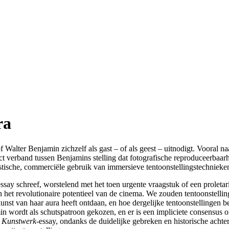
ra
 Walter Benjamin zichzelf als gast – of als geest – uitnodigt. Vooral n
ct verband tussen Benjamins stelling dat fotografische reproduceerbaa
stische, commerciële gebruik van immersieve tentoonstellingstechnieke
ay schreef, worstelend met het toen urgente vraagstuk of een proletar
et revolutionaire potentieel van de cinema. We zouden tentoonstelli
rkunst van haar aura heeft ontdaan, en hoe dergelijke tentoonstellingen 
wordt als schutspatroon gekozen, en er is een impliciete consensus onts
t
Kunstwerk-
essay, ondanks de duidelijke gebreken en historische achte