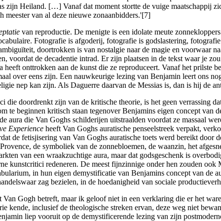
ijn Heiland. […] Vanaf dat moment stortte de vuige maatschappij zich 
 meester van al deze nieuwe zonaanbidders.'[7]
eptatie
van reproductie. De menigte is een idolate meute zonnekloppers 
abulaire. Fotografie is afgoderij, fotografie is godslastering, fotografie
ambiguïteit, doortrokken is van nostalgie naar de magie en voorwaar na
n, voordat de decadentie intrad. Er zijn plaatsen in de tekst waar je zo
ra heeft onttrokken aan de kunst die ze reproduceert. Vanaf het prilste b
aal over eens zijn. Een nauwkeurige lezing van Benjamin leert ons nog i
eligie nep kan zijn. Als Daguerre daarvan de Messias is, dan is hij de a
ie doordrenkt zijn van de kritische theorie, is het geen verrassing da
om te beginnen kritisch staan tegenover Benjamins eigen concept van de 
 de aura die Van Goghs schilderijen uitstraalden voordat ze massaal wer
ve Experience
heeft Van Goghs auratische penseelstreek verpakt, verk
dat de fetisjisering van Van Goghs auratische toets werd bereikt door 
de Provence, de symboliek van de zonnebloemen, de waanzin, het afgesn
markten van een wraakzuchtige aura, maar dat godsgeschenk is overbodi
kunstcritici redeneren. De meest fijnzinnige onder hen zouden ook Ma
bularium, in hun eigen demystificatie van Benjamins concept van de au
 handelswaar zag bezielen, in de hoedanigheid van sociale productieve
an Gogh betreft, maar ik geloof niet in een verklaring die er het waren
 kende, inclusief de theologische streken ervan, deze weg niet bewand
njamin liep vooruit op de demystificerende lezing van zijn postmoderne