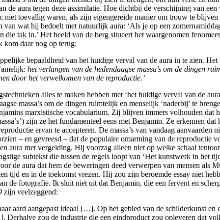
an de aura tegen deze assimilatie. Hoe dichtbij de verschijning van een v
c niet toevallig waren, als zijn eigengereide manier om trouw te blijven
an wat hij bedoelt met natuurlijk aura: ‘Als je op een zomernamiddag, 
 die tak in.’ Het beeld van de berg situeert het waargenomen fenomeen
k kom daar nog op terug:
appelijke bepaaldheid van het huidige verval van de aura in te zien. H
Namelijk:
het verlangen van de hedendaagse massa’s om de dingen ruimtel
innen door het verwelkomen van de reproductie.’
echnieken alles te maken hebben met ‘het huidige verval van de aura’, 
agse massa’s om de dingen ruimtelijk en menselijk ‘naderbij’ te breng
enjamins marxistische vocabularium. Zij blijven immers volhouden dat h
ssa’s’) zijn ze het fundamenteel eens met Benjamin. Ze erkennen dat he
eproductie ervan te accepteren. De massa’s van vandaag aanvaarden niet
rzien – en gevreesd – dat de populaire omarming van de reproductie v
 een aura met vergelding. Hij voorzag alleen niet op welke schaal tent
angstige subtekst die tussen de regels loopt van ‘Het kunstwerk in het t
 – voor de aura dat hem de beweringen deed verwerpen van mensen als 
igen tijd en in de toekomst vrezen. Hij zou zijn beroemde essay niet he
n de fotografie. Ik sluit niet uit dat Benjamin, die een fervent en sche
9
zijn veelzeggend:
ar aard aangepast ideaal […]. Op het gebied van de schilderkunst en 
]. Derhalve zou de industrie die een eindproduct zou opleveren dat vol