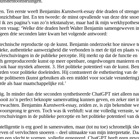
unsttentoonstellingen.
ten. Ten eerste weeft Benjamins
Kunstwerk-
essay drie draden of strengen
zichtbaar lint. En ten tweede: de minst opvallende van deze drie snoeren
ik zes pagina’s van zo’n tekstanalyse, maar had ik mijn werkhypothese
en vraag: ‘Welke drie draden heeft Walter Benjamin samengeweven in zi
geen drie seconden later kwam het volgende antwoord:
technische reproductie op de kunst. Benjamin onderzoekt hoe nieuwe te
nieke, authentieke aanwezigheid die verbonden is met de tijd en plaats 
 Verschuivingen in de publieke perceptie. Hij merkt op dat de functie en
nisch gereproduceerde kunst op meer openbare, ongedwongen manieren e
ok haar mystiek afneemt. 3. Het politieke potentieel van de kunst. Be
den voor politieke doeleinden. Hij contrasteert de esthetisering van d
 te politiseren (kunst gebruiken als een middel voor sociale veranderi
rde als haar maatschappelijke rol.’
g. In minder dan drie seconden synthetiseerde ChatGPT niet alleen n
 nooit zo’n perfect beknopte samenvatting kunnen geven, en zeker niet
verwachten. Benjamins
Kunstwerk
-essay, zeiden ze, is zijn bekendste w
e voorsprong te geven. Toch was ik verbluft: wat me volledig verraste,
erschuivingen in de publieke perceptie en het politieke potentieel van d
ligentie is erg goed in samenvatten, maar (tot nu toe) schromelijk slec
en of vervlochten snoeren – deel uitmaakte van mijn interpretatie. Da
m een vlecht te vormen, volledig genegeerd. ChatGPT heeft geen gevoel 