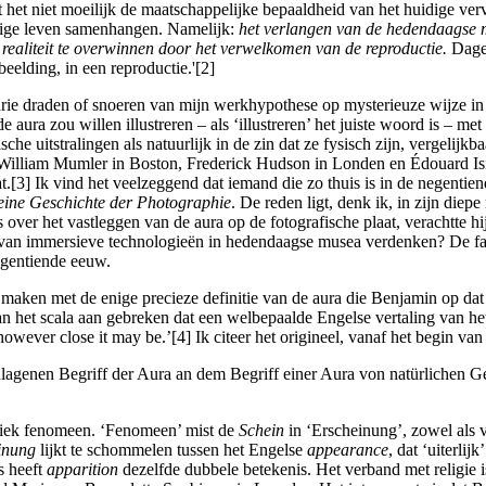
t het niet moeilijk de maatschappelijke bepaaldheid van het huidige ver
dige leven samenhangen. Namelijk:
het verlangen van de hedendaagse ma
e realiteit te overwinnen door het verwelkomen van de reproductie.
Dage
beelding, in een reproductie.'[2]
ie draden of snoeren van mijn werkhypothese op mysterieuze wijze in el
ura zou willen illustreren – als ‘illustreren’ het juiste woord is – met
che uitstralingen als natuurlijk in de zin dat ze fysisch zijn, vergeli
. William Mumler in Boston, Frederick Hudson in Londen en Édouard Is
at.[3] Ik vind het veelzeggend dat iemand die zo thuis is in de negenti
eine Geschichte der Photographie
. De reden ligt, denk ik, in zijn diep
ver het vastleggen van de aura op de fotografische plaat, verachtte hij
ik van immersieve technologieën in hedendaagse musea verdenken? De f
negentiende eeuw.
en met de enige precieze definitie van de aura die Benjamin op dat pun
van het scala aan gebreken dat een welbepaalde Engelse vertaling van h
owever close it may be.’[4] Ik citeer het origineel, vanaf het begin van
agenen Begriff der Aura an dem Begriff einer Aura von natürlichen Gege
niek fenomeen. ‘Fenomeen’ mist de
Schein
in ‘Erscheinung’, zowel als ve
inung
lijkt te schommelen tussen het Engelse
appearance
, dat ‘uiterli
s heeft
apparition
dezelfde dubbele betekenis. Het verband met religie 