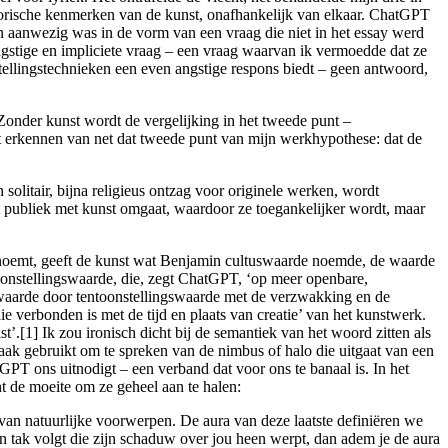
storische kenmerken van de kunst, onafhankelijk van elkaar. ChatGPT
n aanwezig was in de vorm van een vraag die niet in het essay werd
angstige en impliciete vraag – een vraag waarvan ik vermoedde dat ze
tellingstechnieken een even angstige respons biedt – geen antwoord,
Zonder kunst wordt de vergelijking in het tweede punt –
et erkennen van net dat tweede punt van mijn werkhypothese: dat de
solitair, bijna religieus ontzag voor originele werken, wordt
publiek met kunst omgaat, waardoor ze toegankelijker wordt, maar
n’ noemt, geeft de kunst wat Benjamin cultuswaarde noemde, de waarde
oonstellingswaarde, die, zegt ChatGPT, ‘op meer openbare,
swaarde door tentoonstellingswaarde met de verzwakking en de
e verbonden is met de tijd en plaats van creatie’ van het kunstwerk.
t’.[1] Ik zou ironisch dicht bij de semantiek van het woord zitten als
 vaak gebruikt om te spreken van de nimbus of halo die uitgaat van een
tGPT ons uitnodigt – een verband dat voor ons te banaal is. In het
nt de moeite om ze geheel aan te halen:
 van natuurlijke voorwerpen. De aura van deze laatste definiëren we
en tak volgt die zijn schaduw over jou heen werpt, dan adem je de aura