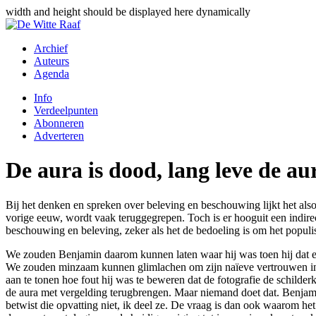
width and height should be displayed here dynamically
Archief
Auteurs
Agenda
Info
Verdeelpunten
Abonneren
Adverteren
De aura is dood, lang leve de au
Bij het denken en spreken over beleving en beschouwing lijkt het alsof
vorige eeuw, wordt vaak teruggegrepen. Toch is er hooguit een indire
beschouwing en beleving, zeker als het de bedoeling is om het populi
We zouden Benjamin daarom kunnen laten waar hij was toen hij dat ess
We zouden minzaam kunnen glimlachen om zijn naïeve vertrouwen in h
aan te tonen hoe fout hij was te beweren dat de fotografie de schilde
de aura met vergelding terugbrengen. Maar niemand doet dat. Benjamin 
betwist die opvatting niet, ik deel ze. De vraag is dan ook waarom he