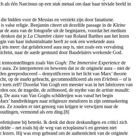
als één Narcissus op een stuk metaal om daar haar triviale beeld in
die bidden voor de Messias en verziekt zijn door fanatisme.
 is valse religie. Benjamin citeert uit dezelfde passage in de
Kleine
ar de aura van de fotografie uit de beginjaren, voordat het medium
u denken dat je
La Chambre claire
van Roland Barthes aan het lezen
egin van haar industrialisatie heeft ze ook een wrekende aura
ets meer: dat gefabriceerd aura nep is, niet zoals een vervalsing
ntichrist, naar de aarde gestuurd door Baudelaires wrekende God.
t tentoonstellingen zoals
Van Gogh: The Immersive Experience
de
aura. Ze interpreteren en beweren dat ze de originele aura – niet de
den gereproduceerd – demystificeren in het licht van Marx’ theorie
ocht, op de markt gebracht, gecommodificeerd als een
Erlebnis
– of is
de toets zelf? Doordat Van Gogh een meester was in het fabriceren van
eden oor, de tragedie, de zelfmoord, de mythe van de
artiste maudit
:
g. De aura van Van Goghs schilderijen was vanaf het begin
rx’ handreikingen naar religieuze metaforen in zijn ontmaskering
ra. Ze zouden er niet genoeg van krijgen te verwijzen naar de
rhoudingen, vermomd als een ding.[8]
fetisjisme bij betrekt. Ik denk dat deze deskundigen en critici zich
elde – net zoals hij de weg van ectoplasma’s en geesten niet
 lezers. Hij was erop gebrand om de authenticiteit van de originele