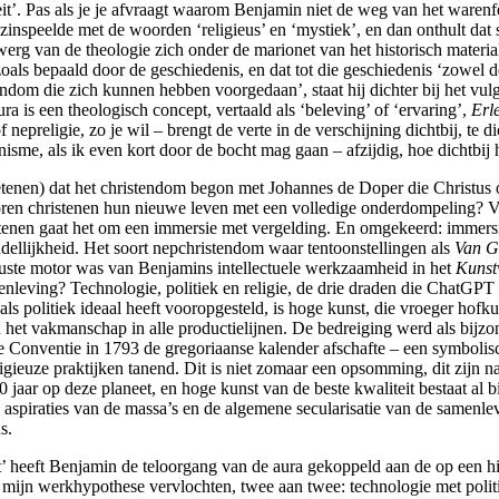
teit’. Pas als je je afvraagt waarom Benjamin niet de weg van het waren
nspeelde met de woorden ‘religieus’ en ‘mystiek’, en dan onthult dat sn
werg van de theologie zich onder de marionet van het historisch materiali
zoals bepaald door de geschiedenis, en dat tot die geschiedenis ‘zowel 
ndom die zich kunnen hebben voorgedaan’, staat hij dichter bij het vulga
ra is een theologisch concept, vertaald als ‘beleving’ of ‘ervaring’,
Erl
nepreligie, zo je wil – brengt de verte in de verschijning dichtbij, te d
sme, als ik even kort door de bocht mag gaan – afzijdig, hoe dichtbij hi
etenen) dat het christendom begon met Johannes de Doper die Christus 
en christenen hun nieuwe leven met een volledige onderdompeling? Voo
enen gaat het om een immersie met vergelding. En omgekeerd: immersie
ddellijkheid. Het soort nepchristendom waar tentoonstellingen als
Van G
uste motor was van Benjamins intellectuele werkzaamheid in het
Kunst
amenleving? Technologie, politiek en religie, de drie draden die ChatGP
ls politiek ideaal heeft vooropgesteld, is hoge kunst, die vroeger hofku
het vakmanschap in alle productielijnen. De bedreiging werd als bijzon
ale Conventie in 1793 de gregoriaanse kalender afschafte – een symbol
ligieuze praktijken tanend. Dit is niet zomaar een opsomming, dit zijn 
jaar op deze planeet, en hoge kunst van de beste kwaliteit bestaat al bi
he aspiraties van de massa’s en de algemene secularisatie van de samenl
s.
’ heeft Benjamin de teloorgang van de aura gekoppeld aan de op een hist
mijn werkhypothese vervlochten, twee aan twee: technologie met politiek