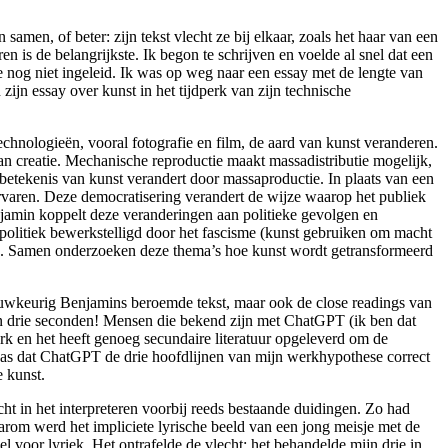
 samen, of beter: zijn tekst vlecht ze bij elkaar, zoals het haar van een
 is de belangrijkste. Ik begon te schrijven en voelde al snel dat een
 nog niet ingeleid. Ik was op weg naar een essay met de lengte van
jn essay over kunst in het tijdperk van zijn technische
chnologieën, vooral fotografie en film, de aard van kunst veranderen.
van creatie. Mechanische reproductie maakt massadistributie mogelijk,
 betekenis van kunst verandert door massaproductie. In plaats van een
rvaren. Deze democratisering verandert de wijze waarop het publiek
njamin koppelt deze veranderingen aan politieke gevolgen en
e politiek bewerkstelligd door het fascisme (kunst gebruiken om macht
ng). Samen onderzoeken deze thema’s hoe kunst wordt getransformeerd
auwkeurig Benjamins beroemde tekst, maar ook de close readings van
 in drie seconden! Mensen die bekend zijn met ChatGPT (ik ben dat
erk en het heeft genoeg secundaire literatuur opgeleverd om de
 was dat ChatGPT de drie hoofdlijnen van mijn werkhypothese correct
e kunst.
ht in het interpreteren voorbij reeds bestaande duidingen. Zo had
arom werd het impliciete lyrische beeld van een jong meisje met de
voor lyriek. Het ontrafelde de vlecht; het behandelde mijn drie in