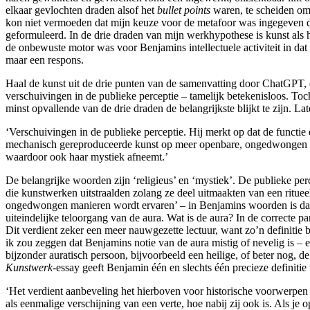
elkaar gevlochten draden alsof het
bullet points
waren, te scheiden omw
kon niet vermoeden dat mijn keuze voor de metafoor was ingegeven doo
geformuleerd. In de drie draden van mijn werkhypothese is kunst als h
de onbewuste motor was voor Benjamins intellectuele activiteit in da
maar een respons.
Haal de kunst uit de drie punten van de samenvatting door ChatGPT,
verschuivingen in de publieke perceptie – tamelijk betekenisloos. To
minst opvallende van de drie draden de belangrijkste blijkt te zijn. L
‘Verschuivingen in de publieke perceptie. Hij merkt op dat de functie 
mechanisch gereproduceerde kunst op meer openbare, ongedwongen ma
waardoor ook haar mystiek afneemt.’
De belangrijke woorden zijn ‘religieus’ en ‘mystiek’. De publieke p
die kunstwerken uitstraalden zolang ze deel uitmaakten van een ritu
ongedwongen manieren wordt ervaren’ – in Benjamins woorden is dat: 
uiteindelijke teloorgang van de aura. Wat is de aura? In de correcte 
Dit verdient zeker een meer nauwgezette lectuur, want zo’n definitie b
ik zou zeggen dat Benjamins notie van de aura mistig of nevelig is – e
bijzonder auratisch persoon, bijvoorbeeld een heilige, of beter nog, d
Kunstwerk-
essay geeft Benjamin één en slechts één precieze definitie 
‘Het verdient aanbeveling het hierboven voor historische voorwerpen v
als eenmalige verschijning van een verte, hoe nabij zij ook is. Als j