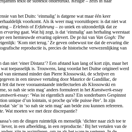
jamins tekst de subtekst onderdrukt. Religie – zelfs in haar
imensie van het Duits: ‘einmalig’ is datgene wat maar één keer
 herhaaldelijk voorkomt. Als ik weer mag vooruitlopen: is dat niet wat
aring –
Erlebnis
of
Erfahrung
– zo uniek en uitzonderlijk dat ze
en
ervaring
gaat. Wat hij zegt, is dat ‘einmalig’ aan herhaling weerstaat
nger een hernieuwde ervaring oplevert. De pr-lui van
Van Gogh: The
igenlijk: ‘Kom niet terug.’ Ze geven onbewust toe dat de ervaring die
grafische reproductie is, precies de historische verwezenlijking van
 dan niet ‘einer Distanz’? Een afstand kan lang of kort zijn, maar het
’, wat toepasselijk is. Trouwens, lang voordat het Duitse origineel werd
and van niemand minder dan Pierre Klossowski, de schrijver en
tgegeven in een nieuwe vertaling door Maurice de Gandillac, de
t feit dat twee vooraanstaande intellectuelen als Klossowski en
ne, so nah sie sein mag’ anders formuleert in het
Kunstwerk-
essay
unstwerk-
essay: ‘Was ist eigentlich aura? Ein sonderbares Gespinnst
ition unique d’un lointain, si proche qu’elle puisse être’. In zijn
 zodat ‘sie’ in ‘so nah sie sein mag’ aan beide zou kunnen refereren.
te
. Wat moeten we met deze discrepantie?
ssa’s om de dingen ruimtelijk en menselijk ‘dichter naar zich toe te
iever, in een afbeelding, in een reproductie.’ Bij het vertalen van de
ders-zijn te assimileren, om ze als het ware te verteren. In de