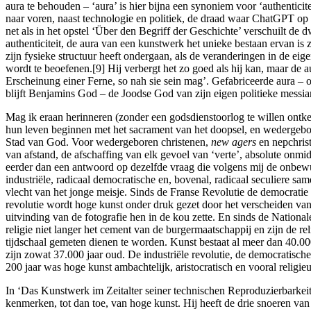
aura te behouden – ‘aura’ is hier bijna een synoniem voor ‘authentici
naar voren, naast technologie en politiek, de draad waar ChatGPT op zi
net als in het opstel ‘Über den Begriff der Geschichte’ verschuilt de d
authenticiteit, de aura van een kunstwerk het unieke bestaan ervan is 
zijn fysieke structuur heeft ondergaan, als de veranderingen in de eige
wordt te beoefenen.[9] Hij verbergt het zo goed als hij kan, maar de au
Erscheinung einer Ferne, so nah sie sein mag’. Gefabriceerde aura – of 
blijft Benjamins God – de Joodse God van zijn eigen politieke messiani
Mag ik eraan herinneren (zonder een godsdienstoorlog te willen ontk
hun leven beginnen met het sacrament van het doopsel, en wedergebor
Stad van God. Voor wedergeboren christenen,
new agers
en nepchrist
van afstand, de afschaffing van elk gevoel van ‘verte’, absolute onmi
eerder dan een antwoord op dezelfde vraag die volgens mij de onbew
industriële, radicaal democratische en, bovenal, radicaal seculiere s
vlecht van het jonge meisje. Sinds de Franse Revolutie de democratie a
revolutie wordt hoge kunst onder druk gezet door het verscheiden van 
uitvinding van de fotografie hen in de kou zette. En sinds de Nation
religie niet langer het cement van de burgermaatschappij en zijn de re
tijdschaal gemeten dienen te worden. Kunst bestaat al meer dan 40.000 
zijn zowat 37.000 jaar oud. De industriële revolutie, de democratisc
200 jaar was hoge kunst ambachtelijk, aristocratisch en vooral religieu
In ‘Das Kunstwerk im Zeitalter seiner technischen Reproduzierbarkeit
kenmerken, tot dan toe, van hoge kunst. Hij heeft de drie snoeren van 