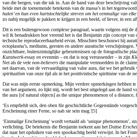
van die bergen, van die tak in. Aan de hand van deze beschrijving val
beide met de toenemende betekenis van de massa’s in het tegenwoor
halen’ en hun even hartstochtelijke streven om het eenmalige van elk
zo nabij mogelijk te pakken te krijgen in een beeld, of liever, in een af
Dit is een buitengewoon complexe paragraaf, waarin volgens mij de dr
wil ik benadrukken hoe vreemd het is dat Benjamin zijn concept van de a
technische reproduceerbaarheid ervan. Misschien beschouwt hij auratis
ectoplasma’s, mediums, geesten en andere auratische verschijningen
onzichtbare, buitenzintuiglijke gebeurtenissen op de fotografische pla
Kunstwerk-
essay en evenmin – en dat is nog verrassender – in zijn
Kl
Net als de vele
non-believers
die manipulatie vermoedden in de claims o
net daarvan, van de vervaardiging van valse aura, dat we het gebru
spiritualism
van onze tijd als in het positivistische spiritisme van de 
Dat was mijn eerste opmerking. Mijn verdere opmerkingen hebben te mak
van het argument, zo lijkt mij, wordt het best uitgelegd aan de hand 
the aura [of natural objects] as the unique phenomenon of a distance, h
‘Es empfiehlt sich, den oben für geschichtliche Gegenstände vorgeschl
Erscheinung einer Ferne, so nah sie sein mag.'[5]
‘Einmalige Erscheinung’ wordt vertaald als ‘unique phenomenon’, u
verlichting. De betekenis die Benjamin toekent aan het Duitse
Ersche
dat naar het opduiken van een spookachtig beeld verwijst. In het Fran