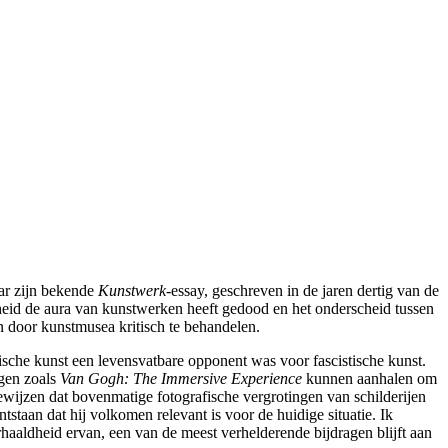
aar zijn bekende
Kunstwerk
-essay, geschreven in de jaren dertig van de
rheid de aura van kunstwerken heeft gedood en het onderscheid tussen
n door kunstmusea kritisch te behandelen.
ische kunst een levensvatbare opponent was voor fascistische kunst.
ngen zoals
Van Gogh: The Immersive Experience
kunnen aanhalen om
bewijzen dat bovenmatige fotografische vergrotingen van schilderijen
taan dat hij volkomen relevant is voor de huidige situatie. Ik
rhaaldheid ervan, een van de meest verhelderende bijdragen blijft aan