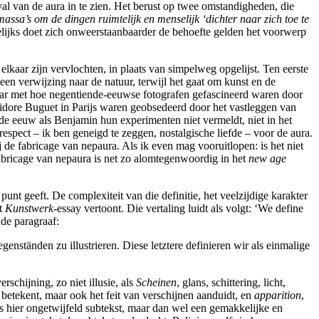
val van de aura in te zien. Het berust op twee omstandigheden, die
ssa’s om de dingen ruimtelijk en menselijk ‘dichter naar zich toe te
lijks doet zich onweerstaanbaarder de behoefte gelden het voorwerp
kaar zijn vervlochten, in plaats van simpelweg opgelijst. Ten eerste
 een verwijzing naar de natuur, terwijl het gaat om kunst en de
jkbaar met hoe negentiende-eeuwse fotografen gefascineerd waren door
idore Buguet in Parijs waren geobsedeerd door het vastleggen van
ende eeuw als Benjamin hun experimenten niet vermeldt, niet in het
e respect – ik ben geneigd te zeggen, nostalgische liefde – voor de aura.
 de fabricage van nepaura. Als ik even mag vooruitlopen: is het niet
abricage van nepaura is net zo alomtegenwoordig in het
new age
t geeft. De complexiteit van die definitie, het veelzijdige karakter
et
Kunstwerk
-essay vertoont. Die vertaling luidt als volgt: ‘We define
 de paragraaf:
nständen zu illustrieren. Diese letztere definieren wir als einmalige
rschijning, zo niet illusie, als
Scheinen
, glans, schittering, licht,
jk’ betekent, maar ook het feit van verschijnen aanduidt, en
apparition
,
is hier ongetwijfeld subtekst, maar dan wel een gemakkelijke en