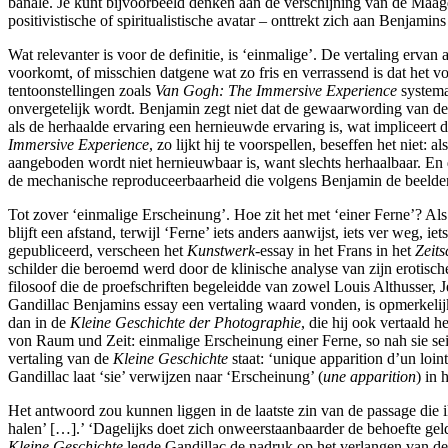
banale. Je kunt bijvoorbeeld denken aan de verschijning van de Maagd 
positivistische of spiritualistische avatar – onttrekt zich aan Benjamins
Wat relevanter is voor de definitie, is ‘einmalige’. De vertaling ervan 
voorkomt, of misschien datgene wat zo fris en verrassend is dat het voo
tentoonstellingen zoals
Van Gogh: The Immersive Experience
systema
onvergetelijk wordt. Benjamin zegt niet dat de gewaarwording van de 
als de herhaalde ervaring een hernieuwde ervaring is, wat impliceert 
Immersive Experience
, zo lijkt hij te voorspellen, beseffen het niet:
aangeboden wordt niet hernieuwbaar is, want slechts herhaalbaar. En d
de mechanische reproduceerbaarheid die volgens Benjamin de beelden
Tot zover ‘einmalige Erscheinung’. Hoe zit het met ‘einer Ferne’? Als 
blijft een afstand, terwijl ‘Ferne’ iets anders aanwijst, iets ver weg, 
gepubliceerd, verscheen het
Kunstwerk-
essay in het Frans in het
Zeits
schilder die beroemd werd door de klinische analyse van zijn erotisc
filosoof die de proefschriften begeleidde van zowel Louis Althusser, J
Gandillac Benjamins essay een vertaling waard vonden, is opmerkelijk.
dan in de
Kleine Geschichte der Photographie
, die hij ook vertaald h
von Raum und Zeit: einmalige Erscheinung einer Ferne, so nah sie sei
vertaling van de
Kleine Geschichte
staat: ‘unique apparition d’un loint
Gandillac laat ‘sie’ verwijzen naar ‘Erscheinung’ (
une apparition
) in 
Het antwoord zou kunnen liggen in de laatste zin van de passage die i
halen’ […].’ ‘Dagelijks doet zich onweerstaanbaarder de behoefte gelde
Kleine Geschichte
legde Gandillac de nadruk op het verlangen van de m