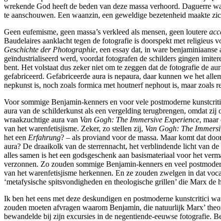
wrekende God heeft de beden van deze massa verhoord. Daguerre was z
te aanschouwen. Een waanzin, een geweldige bezetenheid maakte zich
Geen eufemisme, geen massa’s verkleed als mensen, geen loutere
acc
Baudelaires aanklacht tegen de fotografie is doorspekt met religieus voc
Geschichte der Photographie
, een essay dat, in ware benjaminiaanse 
geïndustrialiseerd werd, voordat fotografen de schilders gingen imitere
bent. Het volstaat dus zeker niet om te zeggen dat de fotografie de au
gefabriceerd. Gefabriceerde aura is nepaura, daar kunnen we het allem
nepkunst is, noch zoals formica met houtnerf nephout is, maar zoals r
Voor sommige Benjamin-kenners en voor vele postmoderne kunstcritici d
aura van de schilderkunst als een vergelding terugbrengen, omdat zij 
wraakzuchtige aura van
Van Gogh: The Immersive Experience
, maar
van het warenfetisjisme. Zeker, zo stellen zij,
Van Gogh: The Immersi
het een
Erfahrung
? – als proviand voor de massa. Maar komt dat door
aura? De draaikolk van de sterrennacht, het verblindende licht van 
alles samen is het een godsgeschenk aan basismateriaal voor het ver
verzonnen. Zo zouden sommige Benjamin-kenners en veel postmoderne 
van het warenfetisjisme herkennen. En ze zouden zwelgen in dat voca
‘metafysische spitsvondigheden en theologische grillen’ die Marx de
Ik ben het eens met deze deskundigen en postmoderne kunstcritici wat V
zouden moeten afvragen waarom Benjamin, die natuurlijk Marx’ theorie
bewandelde bij zijn excursies in de negentiende-eeuwse fotografie. Be