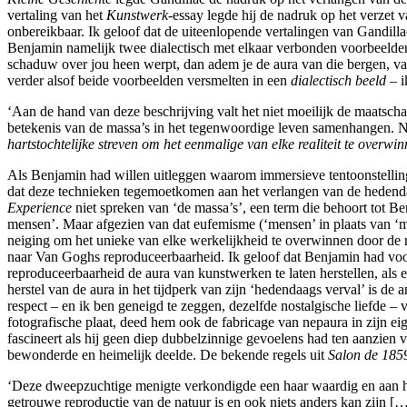
vertaling van het
Kunstwerk-
essay legde hij de nadruk op het verzet v
onbereikbaar. Ik geloof dat de uiteenlopende vertalingen van Gandilla
Benjamin namelijk twee dialectisch met elkaar verbonden voorbeelden v
schaduw over jou heen werpt, dan adem je de aura van die bergen, van
verder alsof beide voorbeelden versmelten in een
dialectisch beeld –
i
‘Aan de hand van deze beschrijving valt het niet moeilijk de maatsch
betekenis van de massa’s in het tegenwoordige leven samenhangen. 
hartstochtelijke streven om het eenmalige van elke realiteit te overw
Als Benjamin had willen uitleggen waarom immersieve tentoonstellingst
dat deze technieken tegemoetkomen aan het verlangen van de hedenda
Experience
niet spreken van ‘de massa’s’, een term die behoort tot B
mensen’. Maar afgezien van dat eufemisme (‘mensen’ in plaats van ‘ma
neiging om het unieke van elke werkelijkheid te overwinnen door de r
naar Van Goghs reproduceerbaarheid. Ik geloof dat Benjamin had voo
reproduceerbaarheid de aura van kunstwerken te laten herstellen, als
herstel van de aura in het tijdperk van zijn ‘hedendaags verval’ is de 
respect – en ik ben geneigd te zeggen, dezelfde nostalgische liefde
fotografische plaat, deed hem ook de fabricage van nepaura in zijn e
fascineert als hij geen diep dubbelzinnige gevoelens had ten aanzien va
bewonderde en heimelijk deelde. De bekende regels uit
Salon de 185
‘Deze dweepzuchtige menigte verkondigde een haar waardig en aan ha
getrouwe reproductie van de natuur is en ook niets anders kan zijn […