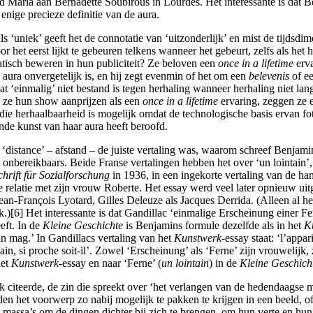
Maria aan Bernadette Soubirous in Lourdes. Het interessante is dat Ben
 enige precieze definitie van de aura.
als ‘uniek’ geeft het de connotatie van ‘uitzonderlijk’ en mist de tijdsd
r het eerst lijkt te gebeuren telkens wanneer het gebeurt, zelfs als het
tisch beweren in hun publiciteit? Ze beloven een
once in a lifetime
erv
aura onvergetelijk is, en hij zegt evenmin of het om een
belevenis
of e
dat ‘einmalig’ niet bestand is tegen herhaling wanneer herhaling niet la
 als ze hun show aanprijzen als een
once in a lifetime
ervaring, zeggen ze e
ie herhaalbaarheid is mogelijk omdat de technologische basis ervan foto
de kunst van haar aura heeft beroofd.
‘distance’ – afstand – de juiste vertaling was, waarom schreef Benjamin
iets onbereikbaars. Beide Franse vertalingen hebben het over ‘un lointain
chrift für Sozialforschung
in 1936, in een ingekorte vertaling van de h
he relatie met zijn vrouw Roberte. Het essay werd veel later opnieuw ui
ean-François Lyotard, Gilles Deleuze als Jacques Derrida. (Alleen al he
)[6] Het interessante is dat Gandillac ‘einmalige Erscheinung einer Fer
eeft. In de
Kleine Geschichte
is Benjamins formule dezelfde als in het
K
n mag.’ In Gandillacs vertaling van het
Kunstwerk-
essay staat: ‘l’appar
ain, si proche soit-il’. Zowel ‘Erscheinung’ als ‘Ferne’ zijn vrouwelijk,
het
Kunstwerk-
essay en naar ‘Ferne’ (
un lointain
) in de
Kleine Geschich
k citeerde, de zin die spreekt over ‘het verlangen van de hedendaagse ma
n het voorwerp zo nabij mogelijk te pakken te krijgen in een beeld, of l
assa’s om de dingen dichter bij zich te brengen, om hun verte en hun an