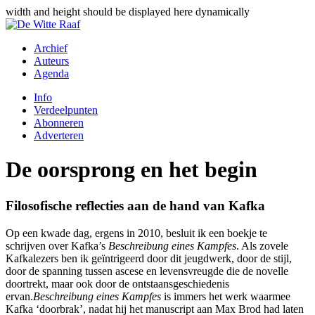
width and height should be displayed here dynamically
Archief
Auteurs
Agenda
Info
Verdeelpunten
Abonneren
Adverteren
De oorsprong en het begin
Filosofische reflecties aan de hand van Kafka
Op een kwade dag, ergens in 2010, besluit ik een boekje te
schrijven over Kafka’s
Beschreibung eines Kampfes
. Als zovele
Kafkalezers ben ik geïntrigeerd door dit jeugdwerk, door de stijl,
door de spanning tussen ascese en levensvreugde die de novelle
doortrekt, maar ook door de ontstaansgeschiedenis
ervan.
Beschreibung eines Kampfes
is immers het werk waarmee
Kafka ‘doorbrak’, nadat hij het manuscript aan Max Brod had laten