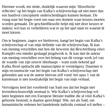
Hiermee wordt, ten slotte, duidelijk waarom mijn ‘filosofische
reflecties’ op het begin van Kafka’s schrijverschap uit niet meer dan
een handvol conceptuele onderscheidingen kunnen bestaan. De
vraag naar het begin voert ons naar een domein waar keuzes moeten
worden gemaakt. De geschiedfilosofie helpt mij niet deze keuzes te
maken; wel kan ze verhelderen wat er op het spel staat en waaruit ik
moet kiezen.
Om te beginnen, zagen we hierboven, hangt het begin van Kafka’s
schrijverschap af van mijn definitie van dit schrijverschap. Ik kan
van mening verschillen met hen die beweren dat
Beschreibung eines
Kampfes
een minder geslaagd jeugdwerk is. Ik kan met de auteur
van mening verschillen over het belang van dit vroege werk (of van
de waarde van zijn oeuvre überhaupt – want zoals bekend gaf
Kafka Brod opdracht alle manuscripten te vernietigen). Daarmee is
mijn reconstructie van het begin van Kafka’s schrijverschap niet
gebonden aan wat de auteur hiervan zelf vond: het opus 1 van de
kunstenaar is niet noodzakelijk het begin van mijn verhaal.
Vervolgens leert het voorbeeld van Said ons dat het begin niet
levensbeschouwelijk neutraal is. Wie Kafka’s schrijverschap wil
laten beginnen met een Europese literaire traditie die al vóór Kafka’s
geboorte bestond, is daartoe gerechtigd. Wie, net als Said, om
humanistische redenen het handelende individu centraal wil stellen –