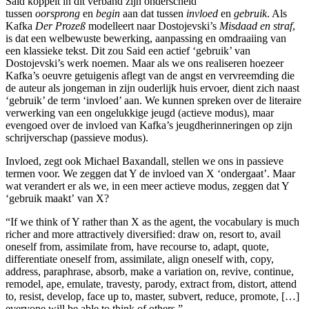
Said koppelt in dit verband zijn onderscheid
tussen
oorsprong
en
begin
aan dat tussen
invloed
en
gebruik
. Als
Kafka
Der Prozeß
modelleert naar Dostojevski’s
Misdaad en straf
,
is dat een welbewuste bewerking, aanpassing en omdraaiing van
een klassieke tekst. Dit zou Said een actief ‘gebruik’ van
Dostojevski’s werk noemen. Maar als we ons realiseren hoezeer
Kafka’s oeuvre getuigenis aflegt van de angst en vervreemding die
de auteur als jongeman in zijn ouderlijk huis ervoer, dient zich naast
‘gebruik’ de term ‘invloed’ aan. We kunnen spreken over de literaire
verwerking van een ongelukkige jeugd (actieve modus), maar
evengoed over de invloed van Kafka’s jeugdherinneringen op zijn
schrijverschap (passieve modus).
Invloed, zegt ook Michael Baxandall, stellen we ons in passieve
termen voor. We zeggen dat Y de invloed van X ‘ondergaat’. Maar
wat verandert er als we, in een meer actieve modus, zeggen dat Y
‘gebruik maakt’
van X?
“If we think of Y rather than X as the agent, the vocabulary is much
richer and more attractively diversified: draw on, resort to, avail
oneself from, assimilate from, have recourse to, adapt, quote,
differentiate oneself from, assimilate, align oneself with, copy,
address, paraphrase, absorb, make a variation on, revive, continue,
remodel, ape, emulate, travesty, parody, extract from, distort, attend
to, resist, develop, face up to, master, subvert, reduce, promote, […]
everyone will be able to think of others.”