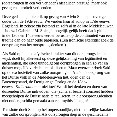
(oorsprongen in een ver verleden) niet alleen prestige, maar ook
gezag en autoriteit verleenden.
Deze gedachte, noteer ik op gezag van Alvin Snider, is overigens
ouder dan de 19de eeuw. We vinden haar al volop in 17de-eeuws
Engeland. In zekere zin bestond ze zelfs al in de late Middeleeuwen
– hoewel Gabrielle M. Spiegel mogelijk gelijk heeft dat legitimiteit
in de 13de en 14de eeuw eerder berustte op de continuïteit van een
traditie dan op haar oude papieren. (Een ironische exercitie: zoek de
oorsprong van het oorsprongsdenken!)
Als Said op het metafysische karakter van dit oorsprongsdenken
wijst, doelt hij allereerst op deze gelijkstelling van legitimiteit en
anciënniteit, die ertoe uitnodigt om oorsprongen in een zo ver en
duister mogelijk verleden te lokaliseren. Maar evenzeer doelt Said
op de exclusiviteit van zulke oorsprongen. Als ‘de’ oorsprong van
het Duitse volk in de Middeleeuwen ligt, doen dan de
Boerenopstand, de Dertigjarige Oorlog en de 18de-
eeuwse
Kulturnation
er niet toe? Wordt het denken en doen van
duizenden Duitse individuen, die (achteraf bezien) concreet hebben
meegeholpen de Duitse natie te realiseren, in dit oorsprongsdenken
niet ondergeschikt gemaakt aan een mythisch begin?
Ten slotte doelt Said op het onpersoonlijke, niet-menselijke karakter
van zulke oorsprongen. Als oorsprongen diep in de geschiedenis