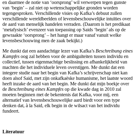
en daarmee de notie van ‘oorsprong’ wil verwerpen tegen gunste
van ‘begin’ – zal niet op wetenschappelijke gronden worden
tegengesproken. Verschillende visies op Kafka’s debuut zullen
verschillende wereldbeelden of levensbeschouwelijke intuïties over
de aard van menselijk handelen verraden. (Daarom is het predikaat
‘metafysisch’ evenzeer van toepassing op Saids ‘begin’ als op de
gewraakte ‘oorsprong’ – het hangt er maar vanaf vanuit welke
levensbeschouwing men de zaak bekijkt.)
Me dunkt dat een aandachtige lezer van Kafka’s
Beschreibung eines
Kampfes
oog zal hebben voor de ambiguïteiten tussen individu en
collectief, tussen eigenmachtige beslissing en afhankelijkheid van
machten die het individuele leven overstijgen. Me dunkt dat een
integere studie naar het begin van Kafka’s schrijverschap niet kan
doen alsof Said, met zijn onkafkaëske humanisme, het laatste woord
heeft inzake de aard van het begin. Me dunkt dat mijn boekje over
de
Beschreibung eines Kampfes
op die kwade dag in 2010 zal
moeten beginnen met de bekentenis dat Kafka, voor mij, een
alternatief van levensbeschouwelijke aard biedt voor een type
denken dat, à la Said, elk begin in de wilsact van het individu
fundeert.
Literatuur