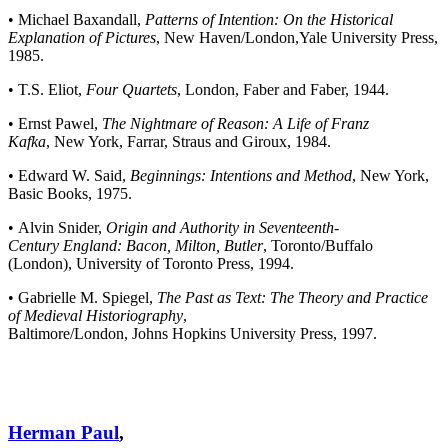
• Michael Baxandall,
Patterns of Intention: On the Historical
Explanation of Pictures
, New Haven/London,Yale University Press,
1985.
• T.S. Eliot,
Four Quartets
, London, Faber and Faber, 1944.
• Ernst Pawel,
The Nightmare of Reason: A Life of Franz
Kafka
, New York, Farrar, Straus and Giroux, 1984.
• Edward W. Said,
Beginnings: Intentions and Method
, New York,
Basic Books, 1975.
• Alvin Snider,
Origin and Authority in Seventeenth-
Century
England
: Bacon,
Milton
,
Butler
, Toronto/Buffalo
(London), University of Toronto Press, 1994.
• Gabrielle M. Spiegel,
The Past as Text: The Theory and Practice
of Medieval Historiography
,
Baltimore/London, Johns Hopkins University Press, 1997.
Herman Paul
,