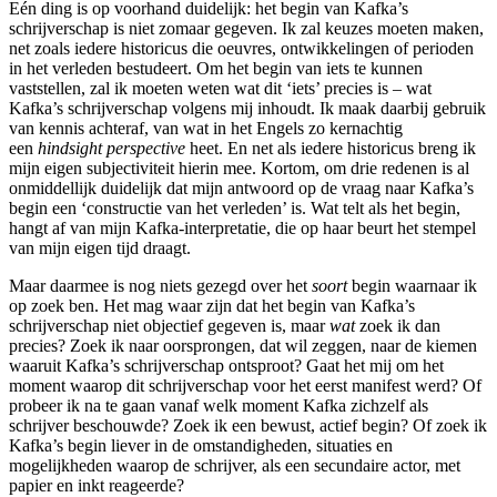
Eén ding is op voorhand duidelijk: het begin van Kafka’s
schrijverschap is niet zomaar gegeven. Ik zal keuzes moeten maken,
net zoals iedere historicus die oeuvres, ontwikkelingen of perioden
in het verleden bestudeert. Om het begin van iets te kunnen
vaststellen, zal ik moeten weten wat dit ‘iets’ precies is – wat
Kafka’s schrijverschap volgens mij inhoudt. Ik maak daarbij gebruik
van kennis achteraf, van wat in het Engels zo kernachtig
een
hindsight perspective
heet. En net als iedere historicus breng ik
mijn eigen subjectiviteit hierin mee. Kortom, om drie redenen is al
onmiddellijk duidelijk dat mijn antwoord op de vraag naar Kafka’s
begin een ‘constructie van het verleden’ is. Wat telt als het begin,
hangt af van mijn Kafka-interpretatie, die op haar beurt het stempel
van mijn eigen tijd draagt.
Maar daarmee is nog niets gezegd over het
soort
begin waarnaar ik
op zoek ben. Het mag waar zijn dat het begin van Kafka’s
schrijverschap niet objectief gegeven is, maar
wat
zoek ik dan
precies? Zoek ik naar oorsprongen, dat wil zeggen, naar de kiemen
waaruit Kafka’s schrijverschap ontsproot? Gaat het mij om het
moment waarop dit schrijverschap voor het eerst manifest werd? Of
probeer ik na te gaan vanaf welk moment Kafka zichzelf als
schrijver beschouwde? Zoek ik een bewust, actief begin? Of zoek ik
Kafka’s begin liever in de omstandigheden, situaties en
mogelijkheden waarop de schrijver, als een secundaire actor, met
papier en inkt reageerde?