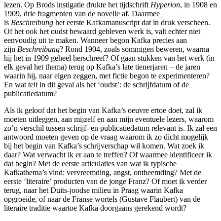
lezen. Op Brods instigatie drukte het tijdschrift
Hyperion
, in 1908 en
1909, drie fragmenten van de novelle af. Daarmee
is
Beschreibung
het eerste Kafkamanuscript dat in druk verscheen.
Of het ook het oudst bewaard gebleven werk is, valt echter niet
eenvoudig uit te maken. Wanneer begon Kafka precies aan
zijn
Beschreibung
? Rond 1904, zoals sommigen beweren, waarna
hij het in 1909 geheel herschreef? Of gaan stukken van het werk (in
elk geval het thema) terug op Kafka’s late tienerjaren – de jaren
waarin hij, naar eigen zeggen, met fictie begon te experimenteren?
En wat telt in dit geval als het ‘oudst’: de schrijfdatum of de
publicatiedatum?
Als ik geloof dat het begin van Kafka’s oeuvre ertoe doet, zal ik
moeten uitleggen, aan mijzelf en aan mijn eventuele lezers, waarom
zo’n verschil tussen schrijf- en publicatiedatum relevant is. Ik zal een
antwoord moeten geven op de vraag waarom ik zo dicht mogelijk
bij het begin van Kafka’s schrijverschap wil komen. Wat zoek ik
daar? Wat verwacht ik er aan te treffen? Of waarmee identificeer ik
dat begin? Met de eerste articulaties van wat ik typische
Kafkathema’s vind: vervreemding, angst, ontheemding? Met de
eerste ‘literaire’ producten van de jonge Franz? Of moet ik verder
terug, naar het Duits-joodse milieu in Praag waarin Kafka
opgroeide, of naar de Franse wortels (Gustave Flaubert) van de
literaire traditie waartoe Kafka doorgaans gerekend wordt?