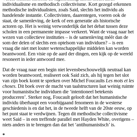
individualisme en methodisch collectivisme. Kort gezegd erkennen
methodische individualisten, zoals Said, slechts het individu als
handelende instantie. Collectivisten, daarentegen, voeren ook de
staat, de samenleving, de kerk of een generatie als historische
actoren op. Het is weinig verwonderlijk dat het debat tussen deze
scholen in een permanente impasse verkeert. Want de vraag naar het
wezen van collectieve instituties – is de samenleving méér dan de
som der delen of slechts een optelsom van individuen? – is een
vraag die niet met louter wetenschappelijke middelen kan worden
beantwoord. Een visie op de aard der dingen, een kijk op de wereld
resoneert in ieder antwoord mee.
Dat de vraag naar een begin niet levensbeschouwelijk neutraal kan
worden beantwoord, realiseert ook Said zich, als hij tegen het slot
van zijn boek komt te spreken over Michel Foucaults
Les mots et les
choses
. Dit boek over de macht van taalstructuren laat weinig ruimte
voor humanistische individuen die ‘intentioneel betekenis
produceren’. Sterker nog, Foucault gelooft dat het humanistische
individu überhaupt een voorbijgaand fenomeen in de westerse
geschiedenis is en dat het, in de tweede helft van de 20ste eeuw, op
het punt staat te verdwijnen. Tegen dit methodische collectivisme
weet Said – in een treffende parallel met Hayden White, overigens –
niets anders in te brengen dan dat het ‘antihumanistisch’ is.
*