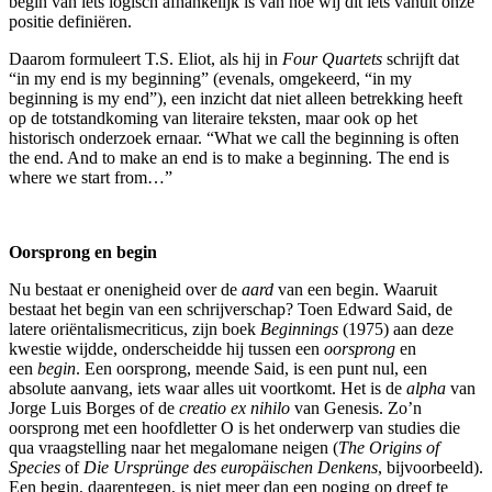
begin van iets logisch afhankelijk is van hoe wij dit iets vanuit onze
positie definiëren.
Daarom formuleert T.S. Eliot, als hij in
Four Quartets
schrijft dat
“in my end is my beginning” (evenals, omgekeerd, “in my
beginning is my end”), een inzicht dat niet alleen betrekking heeft
op de totstandkoming van literaire teksten, maar ook op het
historisch onderzoek ernaar. “What we call the beginning is often
the end. And to make an end is to make a beginning. The end is
where we start from…”
Oorsprong en begin
Nu bestaat er onenigheid over de
aard
van een begin. Waaruit
bestaat het begin van een schrijverschap? Toen Edward Said, de
latere oriëntalismecriticus, zijn boek
Beginnings
(1975) aan deze
kwestie wijdde, onderscheidde hij tussen een
oorsprong
en
een
begin
. Een oorsprong, meende Said, is een punt nul, een
absolute aanvang, iets waar alles uit voortkomt. Het is de
alpha
van
Jorge Luis Borges of de
creatio ex nihilo
van Genesis. Zo’n
oorsprong met een hoofdletter O is het onderwerp van studies die
qua vraagstelling naar het megalomane neigen (
The Origins of
Species
of
Die Ursprünge des europäischen Denkens
, bijvoorbeeld).
Een begin, daarentegen, is niet meer dan een poging op dreef te