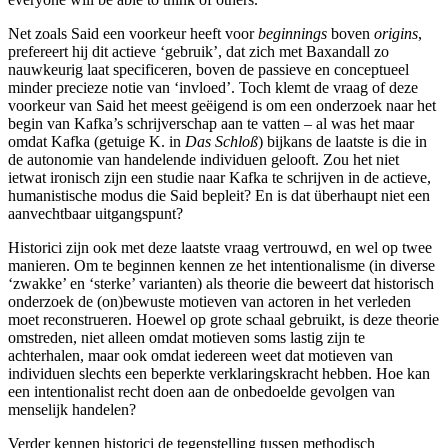
Net zoals Said een voorkeur heeft voor
beginnings
boven
origins
,
prefereert hij dit actieve ‘gebruik’, dat zich met Baxandall zo
nauwkeurig laat specificeren, boven de passieve en conceptueel
minder precieze notie van ‘invloed’. Toch klemt de vraag of deze
voorkeur van Said het meest geëigend is om een onderzoek naar het
begin van Kafka’s schrijverschap aan te vatten – al was het maar
omdat Kafka (getuige K. in
Das Schloß
) bijkans de laatste is die in
de autonomie van handelende individuen gelooft. Zou het niet
ietwat ironisch zijn een studie naar Kafka te schrijven in de actieve,
humanistische modus die Said bepleit? En is dat überhaupt niet een
aanvechtbaar uitgangspunt?
Historici zijn ook met deze laatste vraag vertrouwd, en wel op twee
manieren. Om te beginnen kennen ze het intentionalisme (in diverse
‘zwakke’ en ‘sterke’ varianten) als theorie die beweert dat historisch
onderzoek de (on)bewuste motieven van actoren in het verleden
moet reconstrueren. Hoewel op grote schaal gebruikt, is deze theorie
omstreden, niet alleen omdat motieven soms lastig zijn te
achterhalen, maar ook omdat iedereen weet dat motieven van
individuen slechts een beperkte verklaringskracht hebben. Hoe kan
een intentionalist recht doen aan de onbedoelde gevolgen van
menselijk handelen?
Verder kennen historici de tegenstelling tussen methodisch