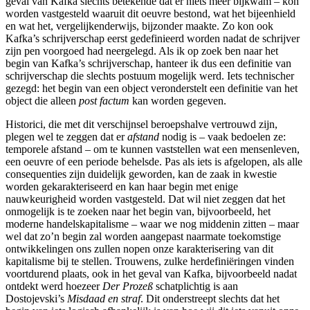
geval van Kafka slechts betekende dat er niets meer bijkwam – kon
worden vastgesteld waaruit dit oeuvre bestond, wat het bijeenhield
en wat het, vergelijkenderwijs, bijzonder maakte. Zo kon ook
Kafka’s schrijverschap eerst gedefinieerd worden nadat de schrijver
zijn pen voorgoed had neergelegd. Als ik op zoek ben naar het
begin van Kafka’s schrijverschap, hanteer ik dus een definitie van
schrijverschap die slechts postuum mogelijk werd. Iets technischer
gezegd: het begin van een object veronderstelt een definitie van het
object die alleen
post factum
kan worden gegeven.
Historici, die met dit verschijnsel beroepshalve vertrouwd zijn,
plegen wel te zeggen dat er
afstand
nodig is – vaak bedoelen ze:
temporele afstand – om te kunnen vaststellen wat een mensenleven,
een oeuvre of een periode behelsde. Pas als iets is afgelopen, als alle
consequenties zijn duidelijk geworden, kan de zaak in kwestie
worden gekarakteriseerd en kan haar begin met enige
nauwkeurigheid worden vastgesteld. Dat wil niet zeggen dat het
onmogelijk is te zoeken naar het begin van, bijvoorbeeld, het
moderne handelskapitalisme – waar we nog middenin zitten – maar
wel dat zo’n begin zal worden aangepast naarmate toekomstige
ontwikkelingen ons zullen nopen onze karakterisering van dit
kapitalisme bij te stellen. Trouwens, zulke herdefiniëringen vinden
voortdurend plaats, ook in het geval van Kafka, bijvoorbeeld nadat
ontdekt werd hoezeer
Der Prozeß
schatplichtig is aan
Dostojevski’s
Misdaad en straf
. Dit onderstreept slechts dat het