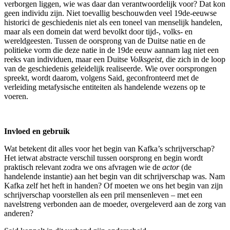
verborgen liggen, wie was daar dan verantwoordelijk voor? Dat kon
geen individu zijn. Niet toevallig beschouwden veel 19de-eeuwse
historici de geschiedenis niet als een toneel van menselijk handelen,
maar als een domein dat werd bevolkt door tijd-, volks- en
wereldgeesten. Tussen de oorsprong van de Duitse natie en de
politieke vorm die deze natie in de 19de eeuw aannam lag niet een
reeks van individuen, maar een Duitse
Volksgeist
, die zich in de loop
van de geschiedenis geleidelijk realiseerde. Wie over oorsprongen
spreekt, wordt daarom, volgens Said, geconfronteerd met de
verleiding metafysische entiteiten als handelende wezens op te
voeren.
Invloed en gebruik
Wat betekent dit alles voor het begin van Kafka’s schrijverschap?
Het ietwat abstracte verschil tussen oorsprong en begin wordt
praktisch relevant zodra we ons afvragen wie de
actor
(de
handelende instantie) aan het begin van dit schrijverschap was. Nam
Kafka zelf het heft in handen? Of moeten we ons het begin van zijn
schrijverschap voorstellen als een pril mensenleven – met een
navelstreng verbonden aan de moeder, overgeleverd aan de zorg van
anderen?