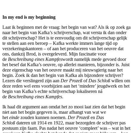
In my end is my beginning
Laat ik beginnen met de vraag: het begin van wat? Als ik op zoek ga
naar het begin van Kafka’s schrijverschap, wat versta ik dan onder
dit schrijverschap? Het is te eenvoudig om dit schrijverschap gelijk
te stellen aan een beroep – Kafka werkte immers lange tijd op
verzekeringskantoren – of aan het produceren van het oeuvre dat
ons, dankzij Brod, is overgeleverd. Mijn fascinatie voor
de
Beschreibung eines Kampfes
wordt namelijk mede gevoed door
het besef dat Kafka’s oeuvre, op allerlei manieren, bijzonder
is. Juist
deze eigenschap van het oeuvre maakt mij nieuwsgierig naar het
begin. Zoek ik dan het begin van Kafka als bijzondere schrijver?
Lezers die verslingerd zijn aan
Der Prozeß
of
Das Schloß
willen om
deze reden wel eens voorbijzien aan het ‘mindere’ jeugdwerk en het
begin van Kafka’s echte schrijverschap lokaliseren ná
de
Beschreibung eines Kampfes
.
Ik haal dit argument aan omdat het zo mooi laat zien dat het begin
niet aan het begin gegeven is, maar afhangt van wat we
het
einde
zouden kunnen noemen.
Der Prozeß
en
Das
Schloß
dateren uit 1914 en 1922, maar bezorgden de schrijver pas
postuum zijn faam. Pas nadat het oeuvre ‘compleet’ was – wat in het