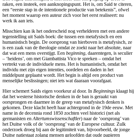
raken, een insteek, een aanknopingspunt. Het is, om Said te citeren,
een “eerste stap in de intentionele productie van betekenis”, ofwel
het moment waarop een auteur zich voor het eerst realiseert: nu
werk ik aan iets.
Misschien kan ik het onderscheid nog verhelderen met een andere
tegenstelling uit Saids boek: die tussen een metafysisch en een
humanistisch begin. De oorsprong van hierboven is metafysisch, ze
is een zaak van de theologie omdat ze zoekt naar het absolute, naar
dat wat een mens overstijgt. Een
beginning
, daarentegen, is seculier
– ‘heidens’, om met Giambattista Vico te spreken – omdat het
vertrekt van de individuele mens. Het is humanistisch, omdat het
individu met zijn eigen intenties, oordelen en daden in het
middelpunt geplaatst wordt. Het begin is altijd een product van
menselijke beslissingen; niet iets wat daaraan voorafgaat.
Hier schemert Saids eigen voorkeur al door. In
Beginnings
klaagt hij
dat het westerse historische denken in de ban is geraakt van
oorsprongen en daarmee in de greep van metafysisch denken is
gekomen. Deze klacht heeft haar achtergrond in de 19de eeuw. Met
name in de decennia rond 1850 zochten veel historici (net als
germanisten en
Altertumswissenschaftler
) naar de ‘oorsprong’ van
het Duitse volk of de ‘oorsprong’ van de Europese cultuur. Zulk
onderzoek droeg bij aan de legitimiteit van, bijvoorbeeld, de jonge
Duitse natiestaat zolang mensen geloofden dat oude papieren