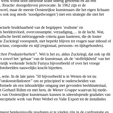
n werk wordt door diezelfde krant smerig genoemd en als een
. Reactie: doorgedreven provocatie. In 1962 zijn er de
awrel, maar de meeste Oostenrijkse kunstenaars die het eigen lichaam
ms ook nog steeds ‘noodgedwongen’) met een strategie die niet het
 actuele bruikbaarheid van de begrippen ‘realisme’ en
ls beeldenvloed, overconsumptie, verzadiging,… in de lucht. Wat,
afische beeld méérzeggende criteria gaan hanteren, die de louter
e Zuckriegl vooropstelt, niet beperkt blijven tot vragen naar inhoud of
uur, compositie en stijl (regionaal, persoons- en tijdsgebonden).
schen Produzierbarkeit”
. Wel is het zo, aldus Zuckriegl, dat ook op dit
s zowel het ‘gebaar’ van de kunstenaar, als de ‘stoffelijkheid’ van het
tenrijk werkende Seiichi Furuya bijvoorbeeld of over het vroege
fotobeelden nauwelijks kracht bijzetten.
rie. In de late jaren ’50 bijvoorbeeld is in Wenen de tot nu
otokonstellationen”
om ze principieel te onderscheiden van
formele als een inhoudelijke omgang met gevonden beeldmateriaal,
ormt Gerhard Rühm en met hem, de
Wiener Gruppe
waarvan hij mede-
es van Oostenrijkse kunstenaars kunnen in uiteenlopende gradaties van
nceptuele werk van Peter Weibel en Valie Export tot de installaties
meest betekenisvolle resultaten er te vinden zijn in de confrontatie en