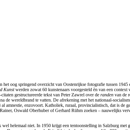
n het oog springend overzicht van Oostenrijkse fotografie tussen 1945 
nd Kunst
werden zowat 60 kunstenaars voorgesteld èn van een context vo
citaten gestructureerde tekst van Peter Zawrel over de
randen
van de r
k na de wereldbrand te vatten. De afrekening met het nationaal-socialis
al amnestie, enzovoort. Katholiek, ruraal, provincialistisch, dat is de 
f Rainer, Oswald Oberhuber of Gerhard Rühm zoeken – nauwelijks verwon
k wel helemaal niet. In 1950 krijgt een tentoonstelling in Salzburg met