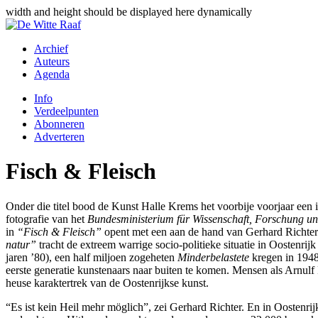
width and height should be displayed here dynamically
Archief
Auteurs
Agenda
Info
Verdeelpunten
Abonneren
Adverteren
Fisch & Fleisch
Onder die titel bood de Kunst Halle Krems het voorbije voorjaar een i
fotografie van het
Bundesministerium für Wissenschaft, Forschung u
in
“Fisch & Fleisch”
opent met een aan de hand van Gerhard Richter-
natur”
tracht de extreem warrige socio-politieke situatie in Oostenrij
jaren ’80), een half miljoen zogeheten
Minderbelastete
kregen in 1948 
eerste generatie kunstenaars naar buiten te komen. Mensen als Arnul
heuse karaktertrek van de Oostenrijkse kunst.
“Es ist kein Heil mehr möglich”, zei Gerhard Richter. En in Oostenrij