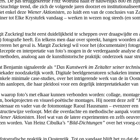
ers. De pas teruggekeerde Fritz Wotruba haalt er nauwelijks 800 en zij
uchtige trend, die zich de volgende jaren doorzet en institutionaliseert
et enkel deze
Wiener Aktionisten
, zo luidt een van de conclusies van Z
Rainer tot Elke Krystufek vandaag – werken in wezen nog steeds (en so
git Zuckriegl tracht eerst duidelijkheid te scheppen over draagwijdte en
fotografie heeft. En telkens men daar over spreekt, hangen woorden a
ereren het geval is. Margit Zuckriegl wil voor het (documentaire) fotogr
eceptie en interpretatie van foto’s mogen in de verdergaande analyse di
hoden, analoog aan de kunsthistorische praktijk: onderzoek naar struct
t Benjamin signaleerde als
“Das Kunstwerk im Zeitalter seiner techni
tatiekader noodzakelijk wordt. Digitale beeldgeneratoren schakelen immer
enkele minimale case-studies, over het intrigerende werk van de in Oos
 aanlopen, die haar pleidooi voor een degelijk interpretatiekader van 
aarop foto’s met elkaar kunnen verbonden worden: collage, montage, se
en, boekprojecten en visueel-poëtische montages. Hij noemt deze zelf
“F
nstenaar en vader van de fotomontage Raoul Hausmann – evenzeer een 
nstructiewijze verloopt. Met die overdachte en methodische aanpak v
iener Aktionisten
. Heel wat van de latere experimenten en zelfs oeuvr
lezen worden. Van Heinz Cibulka’s
“Bild-Dichtungen”
over het vroeg-co
otografische praktijk in Oostenrijk. Tot op vandaag blijft het zo dat de 