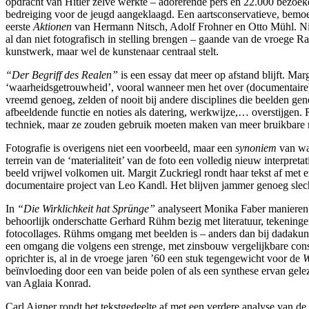
opdracht van Hitler zelve werkte – adorerende pers en 22.000 bezoek
bedreiging voor de jeugd aangeklaagd. Een aartsconservatieve, bemoeiz
eerste
Aktionen
van Hermann Nitsch, Adolf Frohner en Otto Mühl. Ni
al dan niet fotografisch in stelling brengen – gaande van de vroege 
kunstwerk, maar wel de kunstenaar centraal stelt.
“Der Begriff des Realen”
is een essay dat meer op afstand blijft. Mar
‘waarheidsgetrouwheid’, vooral wanneer men het over (documentaire) 
vreemd genoeg, zelden of nooit bij andere disciplines die beelden gen
afbeeldende functie en noties als datering, werkwijze,… overstijgen. R
techniek, maar ze zouden gebruik moeten maken van meer bruikbare met
Fotografie is overigens niet een voorbeeld, maar een
synoniem
van wa
terrein van de ‘materialiteit’ van de foto een volledig nieuw interpre
beeld vrijwel volkomen uit. Margit Zuckriegl rondt haar tekst af met 
documentaire project van Leo Kandl. Het blijven jammer genoeg slechts
In
“Die Wirklichkeit hat Sprünge”
analyseert Monika Faber manieren w
behoorlijk onderschatte Gerhard Rühm bezig met literatuur, tekening
fotocollages. Rühms omgang met beelden is – anders dan bij dadaku
een omgang die volgens een strenge, met zinsbouw vergelijkbare co
oprichter is, al in de vroege jaren ’60 een stuk tegengewicht voor de
W
beïnvloeding door een van beide polen of als een synthese ervan ge
van Aglaia Konrad.
Carl Aigner rondt het tekstgedeelte af met een verdere analyse van de f