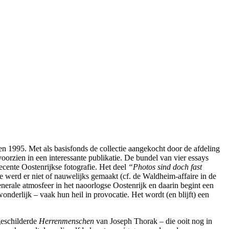
en 1995. Met als basisfonds de collectie aangekocht door de afdeling
orzien in een interessante publikatie. De bundel van vier essays
ecente Oostenrijkse fotografie. Het deel
“Photos sind doch fast
me werd er niet of nauwelijks gemaakt (cf. de Waldheim-affaire in de
generale atmosfeer in het naoorlogse Oostenrijk en daarin begint een
derlijk – vaak hun heil in provocatie. Het wordt (en blijft) een
 geschilderde
Herrenmenschen
van Joseph Thorak – die ooit nog in