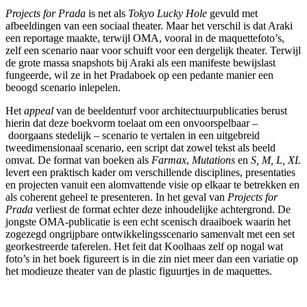
Projects for Prada
is net als
Tokyo Lucky Hole
gevuld met
afbeeldingen van een sociaal theater. Maar het verschil is dat Araki
een reportage maakte, terwijl OMA, vooral in de maquettefoto’s,
zelf een scenario naar voor schuift voor een dergelijk theater. Terwijl
de grote massa snapshots bij Araki als een manifeste bewijslast
fungeerde, wil ze in het Pradaboek op een pedante manier een
beoogd scenario inlepelen.
Het
appeal
van de beeldenturf voor architectuurpublicaties berust
hierin dat deze boekvorm toelaat om een onvoorspelbaar –
doorgaans stedelijk – scenario te vertalen in een uitgebreid
tweedimensionaal scenario, een script dat zowel tekst als beeld
omvat. De format van boeken als
Farmax
,
Mutations
en
S, M, L, XL
levert een praktisch kader om verschillende disciplines, presentaties
en projecten vanuit een alomvattende visie op elkaar te betrekken en
als coherent geheel te presenteren. In het geval van
Projects for
Prada
verliest de format echter deze inhoudelijke achtergrond. De
jongste OMA-publicatie is een echt scenisch draaiboek waarin het
zogezegd ongrijpbare ontwikkelingsscenario samenvalt met een set
georkestreerde taferelen. Het feit dat Koolhaas zelf op nogal wat
foto’s in het boek figureert is in die zin niet meer dan een variatie op
het modieuze theater van de plastic figuurtjes in de maquettes.