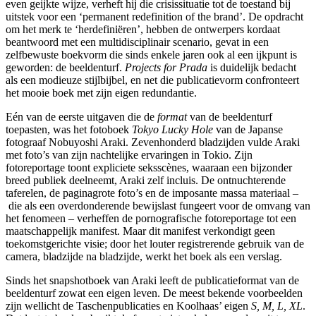
even geijkte wijze, verheft hij die crisissituatie tot de toestand bij
uitstek voor een ‘permanent redefinition of the brand’. De opdracht
om het merk te ‘herdefiniëren’, hebben de ontwerpers kordaat
beantwoord met een multidisciplinair scenario, gevat in een
zelfbewuste boekvorm die sinds enkele jaren ook al een ijkpunt is
geworden: de beeldenturf.
Projects for Prada
is duidelijk bedacht
als een modieuze stijlbijbel, en net die publicatievorm confronteert
het mooie boek met zijn eigen redundantie.
Eén van de eerste uitgaven die de
format
van de beeldenturf
toepasten, was het fotoboek
Tokyo Lucky Hole
van de Japanse
fotograaf Nobuyoshi Araki. Zevenhonderd bladzijden vulde Araki
met foto’s van zijn nachtelijke ervaringen in Tokio. Zijn
fotoreportage toont expliciete seksscènes, waaraan een bijzonder
breed publiek deelneemt, Araki zelf incluis. De ontnuchterende
taferelen, de paginagrote foto’s en de imposante massa materiaal –
die als een overdonderende bewijslast fungeert voor de omvang van
het fenomeen – verheffen de pornografische fotoreportage tot een
maatschappelijk manifest. Maar dit manifest verkondigt geen
toekomstgerichte visie; door het louter registrerende gebruik van de
camera, bladzijde na bladzijde, werkt het boek als een verslag.
Sinds het snapshotboek van Araki leeft de publicatieformat van de
beeldenturf zowat een eigen leven. De meest bekende voorbeelden
zijn wellicht de Taschenpublicaties en Koolhaas’ eigen
S, M, L, XL
.