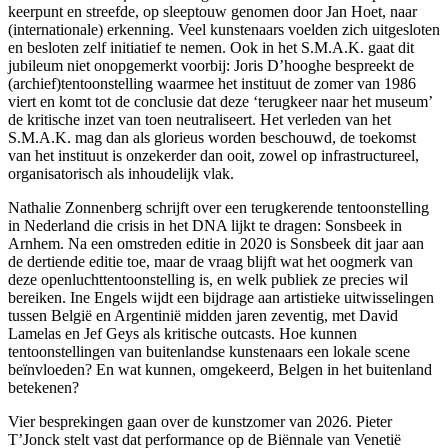
keerpunt en streefde, op sleeptouw genomen door Jan Hoet, naar
(internationale) erkenning. Veel kunstenaars voelden zich uitgesloten
en besloten zelf initiatief te nemen. Ook in het S.M.A.K. gaat dit
jubileum niet onopgemerkt voorbij: Joris D’hooghe bespreekt de
(archief)tentoonstelling waarmee het instituut de zomer van 1986
viert en komt tot de conclusie dat deze ‘terugkeer naar het museum’
de kritische inzet van toen neutraliseert. Het verleden van het
S.M.A.K. mag dan als glorieus worden beschouwd, de toekomst
van het instituut is onzekerder dan ooit, zowel op infrastructureel,
organisatorisch als inhoudelijk vlak.
Nathalie Zonnenberg schrijft over een terugkerende tentoonstelling
in Nederland die crisis in het DNA lijkt te dragen: Sonsbeek in
Arnhem. Na een omstreden editie in 2020 is Sonsbeek dit jaar aan
de dertiende editie toe, maar de vraag blijft wat het oogmerk van
deze openluchttentoonstelling is, en welk publiek ze precies wil
bereiken. Ine Engels wijdt een bijdrage aan artistieke uitwisselingen
tussen België en Argentinië midden jaren zeventig, met David
Lamelas en Jef Geys als kritische outcasts. Hoe kunnen
tentoonstellingen van buitenlandse kunstenaars een lokale scene
beïnvloeden? En wat kunnen, omgekeerd, Belgen in het buitenland
betekenen?
Vier besprekingen gaan over de kunstzomer van 2026. Pieter
T’Jonck stelt vast dat performance op de Biënnale van Venetië